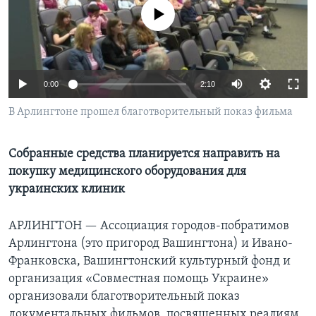
No media source currently available
Learning English
СОЦИАЛЬНЫЕ СЕТИ
0:00
2:10
В Арлингтоне прошел благотворительный показ фильма
Языки
Собранные средства планируется направить на
покупку медицинского оборудования для
украинских клиник
АРЛИНГТОН —
Ассоциация городов-побратимов
Арлингтона (это пригород Вашингтона) и Ивано-
Франковска, Вашингтонский культурный фонд и
организация «Совместная помощь Украине»
организовали благотворительный показ
документальных фильмов, посвященных реалиям