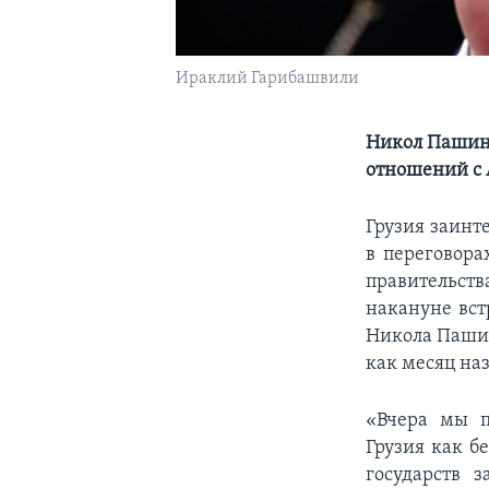
Ираклий Гарибашвили
Никол Пашиня
отношений с
Грузия заинт
в переговора
правительст
накануне вс
Никола Пашиня
как месяц на
«Вчера мы п
Грузия как б
государств 