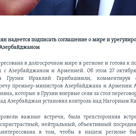
н надеется подписать соглашение о мире и урегулир
 Азербайджаном
ересована в долгосрочном мире в регионе и готова к п
х с Азербайджаном и Арменией. Об этом 27 октября
ва Грузии Ираклий Гарибашвили, комментируя 
тречу премьер-министров Азербайджана и Армении А
на, которые в Грузии впервые сели за стол переговор
зад Азербайджан установил контроль над Нагорным К
ровели важные встречи, была трехсторонняя встреч
еспристрастный, нейтральный, объективный посредни
заинтересована в том, чтобы в нашем регионе бы