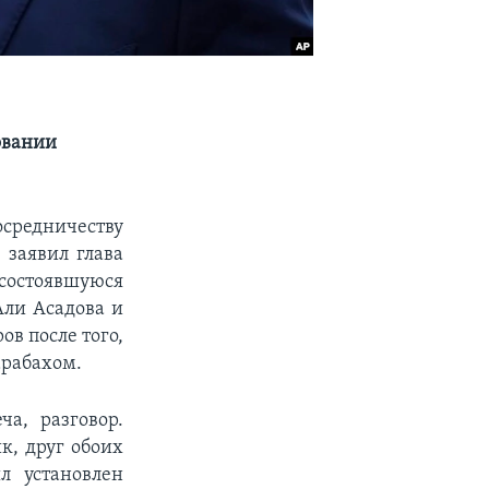
овании
осредничеству
 заявил глава
состоявшуюся
ли Асадова и
ов после того,
арабахом.
а, разговор.
к, друг обоих
л установлен