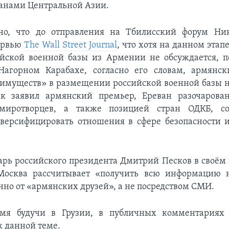
ранами Центральной Азии.
но, что до отправления на Тбилисский форум Н
тервью
The Wall Street Journal
, что хотя на данном этап
ийской военной базы из Армении не обсуждается, п
Нагорном Карабахе, согласно его словам, армянск
имуществ» в размещении российской военной базы 
к заявил армянский премьер, Ереван разочарова
миротворцев, а также позицией стран ОДКБ, соо
иверсифицировать отношения в сфере безопасности 
арь российского президента Дмитрий Песков в своё
 Москва рассчитывает «получить всю информацию н
нно от «армянских друзей», а не посредством СМИ.
мя будучи в Грузии, в публичных комментария
к данной теме.