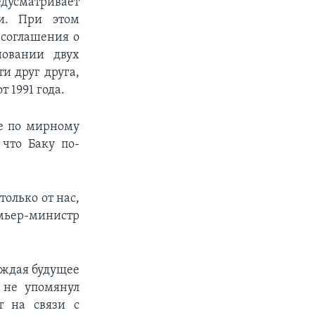
дусматривает
и. При этом
 соглашения о
овании двух
и друг друга,
 1991 года.
ие по мирному
 что Баку по-
олько от нас,
емьер-министр
суждая будущее
 не упомянул
т на связи с