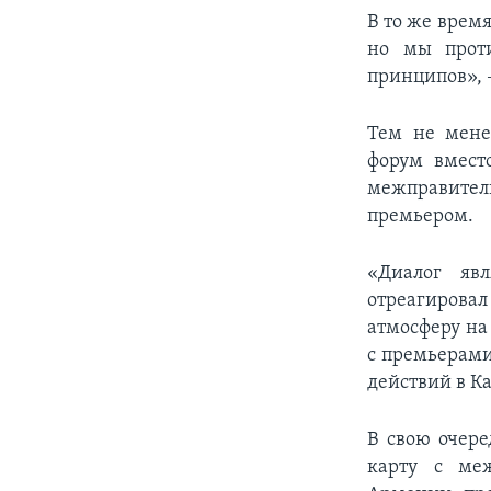
В то же врем
но мы проти
принципов», –
Тем не мене
форум вмест
межправител
премьером.
«Диалог яв
отреагирова
атмосферу на 
с премьерами
действий в К
В свою очере
карту с ме