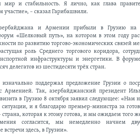
 мир и стабильность. Я лично, как глава правите
м участие», – сказал Гарибашвили.
зербайджана и Армении прибыли в Грузию на 
орум «Шелковый путь», на котором в этом году ра
ности по развитию торгово-экономических связей м
астущая роль Среднего торгового коридора, сотру
анспортной инфраструктуры и энергетики. В форуме
сяч делегатов из шестидесяти трёх стран.
 изначально поддержал предложение Грузии о поср
 с Арменией. Так, азербайджанский президент Иль
 визита в Грузию 8 октября заявил следующее: «Нам 
й ситуации, и я благодарю премьер-министра за готов
 страна, которая к этому готова, и мы ожидаем того 
мения согласится, мы немедленно начнем дву
 встречи здесь, в Грузии».