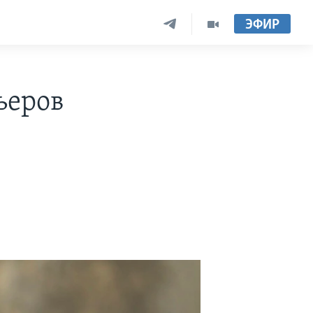
ЭФИР
ьеров