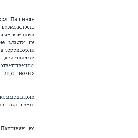
икол Пашинян
е возможность
осле военных
ие власти не
на территории
н действиями
тветственно,
и ищет новых
м комментарии
а этот счет»
х Пашинян не