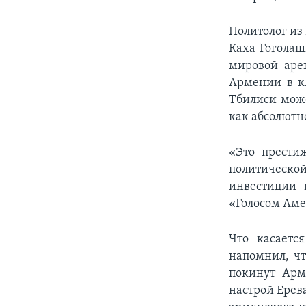
Политолог из
Каха Гоголаш
мировой аре
Армении в кл
Тбилиси може
как абсолютн
«Это прести
политической
инвестиции 
«Голосом Аме
Что касаетс
напомнил, чт
покинут Арм
настрой Ерев