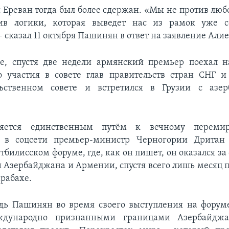
я Ереван тогда был более сдержан. «Мы не против любо
в логики, которая выведет нас из рамок уже с
 сказал 11 октября Пашинян в ответ на заявление Алие
е, спустя две недели армянский премьер поехал н
о участия в совете глав правительств стран СНГ и
ьственном совете и встретился в Грузии с азе
ляется единственным путём к вечному переми
л в соцсети премьер-министр Черногории Дритан
тбилисском форуме, где, как он пишет, он оказался з
 Азербайджана и Армении, спустя всего лишь месяц 
арабахе.
дь Пашинян во время своего выступления на форум
ждународно признанными границами Азербайджа