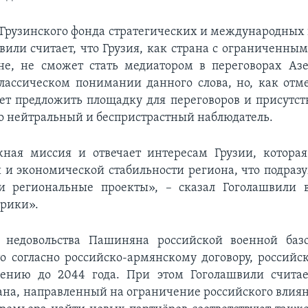
 Грузинского фонда стратегических и международных
вили считает, что Грузия, как страна с ограниченны
не, не сможет стать медиатором в переговорах Аз
ассическом понимании данного слова, но, как отме
т предложить площадку для переговоров и присутст
о нейтральный и беспристрастный наблюдатель.
жная миссия и отвечает интересам Грузии, которая
 и экономической стабильности региона, что подраз
и региональные проекты», – сказал Гоголашвили 
рики».
я недовольства Пашиняна российской военной базо
о согласно российско-армянскому договору, российс
ению до 2044 года. При этом Гоголашвили считае
ана, направленный на ограничение российского влия