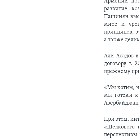
Армении пре
развитие к
Пашинян выск
мире и уре
принципов, э
а также дели
Али Асадов в
договору в 2
прежнему пр
«Мы хотим, ч
мы готовы к 
Азербайджан
При этом, инт
«Шелкового 
перспективы