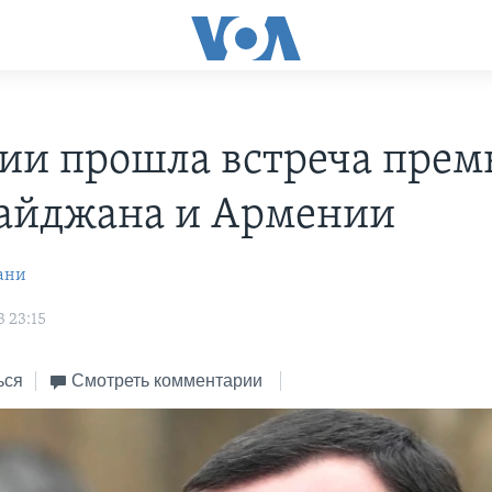
зии прошла встреча прем
айджана и Армении
ани
 23:15
ься
Смотреть комментарии