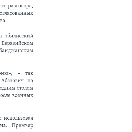
го разговора,
огласованных
ва.
а тбилисский
 Евразийском
рбайджанским
рию», – так
 Абазович на
а одним столом
после военных
е использовал
на. Премьер