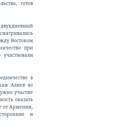
льства, готов
двухдневный
ссматривались
ежду Востоком
дничество при
 участвовали
едничестве в
хам Алиев во
нужно участие
ность оказать
же от Армении,
сторонние и