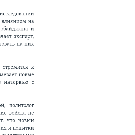
 исследований
м влиянием на
ербайджана и
чает эксперт,
вовать на них
 стремится к
умевает новые
в интервью с
й, политолог
кие войска не
т, что новый
ния и попытки