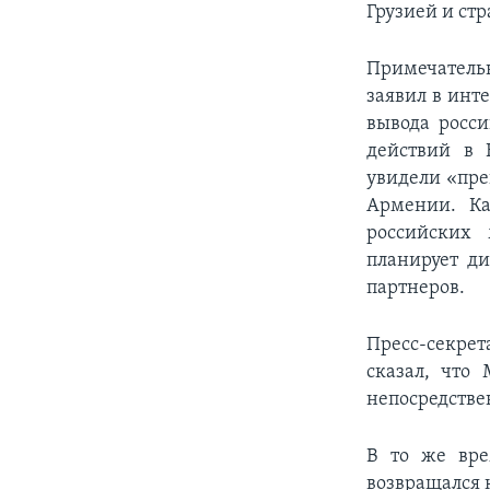
Грузией и ст
Примечатель
заявил в ин
вывода росс
действий в 
увидели «пре
Армении. Ка
российских 
планирует д
партнеров.
Пресс-секрет
сказал, что
непосредстве
В то же вре
возвращался 