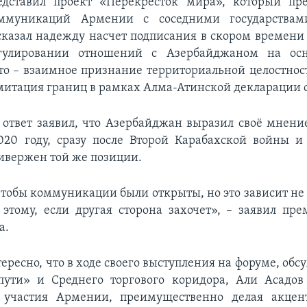
дставил проект «Перекресток мира», который пре
оммуникаций Армении с соседними государствам
азал надежду насчет подписания в скором времени
гулировании отношений с Азербайджаном на осн
то – взаимное признание территориальной целостност
митация границ в рамках Алма-Атинской декларации от
 ответ заявил, что Азербайджан выразил своё мнен
020 году, сразу после Второй Карабахской войны и
ивержен той же позиции.
тобы коммуникации были открыты, но это зависит не т
этому, если другая сторона захочет», – заявил пр
а.
ересно, что в ходе своего выступления на форуме, об
пути» и Среднего торгового коридора, Али Асадов
 участия Армении, преимущественно делая акцен