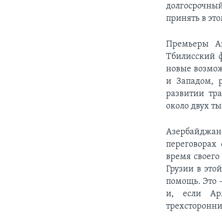
долгосрочный
принять в это
Премьеры А
Тбилисский ф
новые возмож
и Западом, р
развитии тр
около двух ты
Азербайджан
переговорах
время своего
Грузии в это
помощь. Это –
и, если Ар
трехсторонние