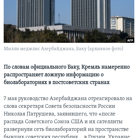
Learning English
СОЦИАЛЬНЫЕ СЕТИ
Милли меджлис Азербайджана, Баку (архивное фото)
Языки
По словам официального Баку, Кремль намеренно
распространяет ложную информацию о
биолабораториях в постсоветских странах
7 мая руководство Азербайджана отреагировало на
слова секретаря Совета безопасности России
Николая Патрушева, заявившего, что «после
распада Советского Союза США и их сателлиты
развернули сеть биолабораторий на пространстве
бывших советских республик... в Грузии, Украине,