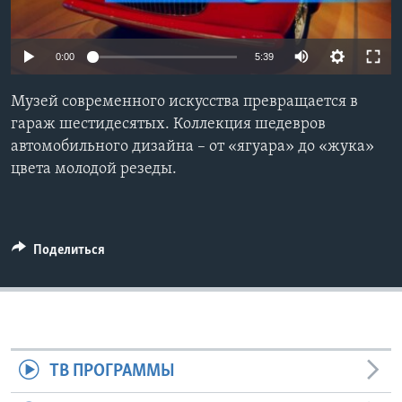
Learning English
0:00
5:39
СОЦИАЛЬНЫЕ СЕТИ
Музей современного искусства превращается в
гараж шестидесятых. Коллекция шедевров
автомобильного дизайна – от «ягуара» до «жука»
Языки
цвета молодой резеды.
Поделиться
ТВ ПРОГРАММЫ