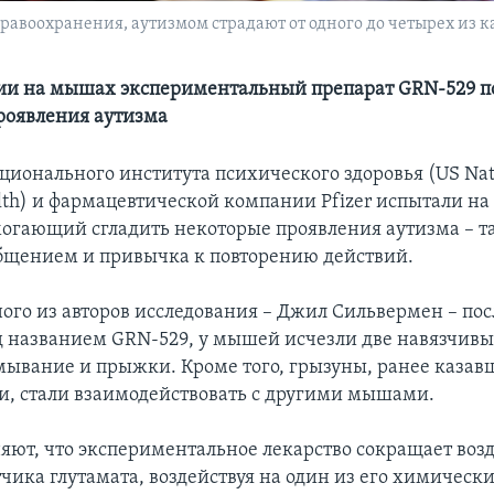
авоохранения, аутизмом страдают от одного до четырех из 
ии на мышах экспериментальный препарат GRN-529 п
роявления аутизма
ионального института психического здоровья (US Natio
alth) и фармацевтической компании Pfizer испытали н
могающий сгладить некоторые проявления аутизма – та
бщением и привычка к повторению действий.
ного из авторов исследования – Джил Сильвермен – по
д названием GRN-529, у мышей исчезли две навязчив
мывание и прыжки. Кроме того, грызуны, ранее казав
, стали взаимодействовать с другими мышами.
яют, что экспериментальное лекарство сокращает воз
чика глутамата, воздействуя на один из его химическ