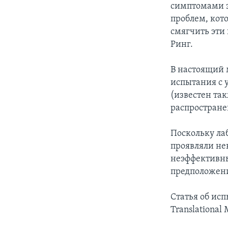
симптомами э
проблем, кот
смягчить эти
Ринг.
В настоящий 
испытания с 
(известен та
распростране
Поскольку ла
проявляли не
неэффективны
предположен
Статья об ис
Translational 