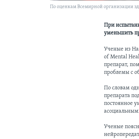
По оценкам Всемирной организации здр
При испытан
уменьшить п
Ученые из Нац
of Mental He
препарат, по
проблемы с о
По словам од
препарата по
постоянное у
асоциальными
Ученые поясн
нейропередат