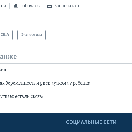
ься
Follow us
Распечатать
США
Экспертиза
также
мия
ая беременность и риск аутизма у ребенка
тизм: есть ли связь?
Ы
СОЦИАЛЬНЫЕ СЕТИ