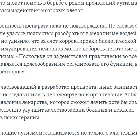
Это может помочь в борьбе с рядом проявлений аутизма
заимодействия мозговых клеток.
венность препарата пока не подтверждена. По словам
не удалось полностью разобраться в механизме возде
и не удивило, что за счет корректировки биологическо
стимулирования нейронов можно побороть некоторые 
изма: «Поскольку он задействован практически во вс
тавляется целесообразным регулировать его функции, 
цепторов».
 участвовавший в разработке препарата, ныне занимает
о исследованиям в некоммерческой организации Autis
появление лекарства, которое сможет лечить хотя бы с
ественно улучшит качество жизни больных и повысит
ь психотерапии.
ающие аутизмом, сталкиваются не только с ключевым