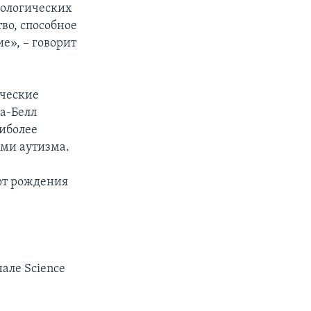
рологических
во, способное
е», – говорит
ические
а-Белл
аиболее
ми аутизма.
от рождения
але Science