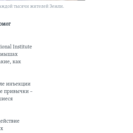
каждой тысячи жителей Земли.
омог
nal Institute
а мышах
кие, как
сле инъекции
ые привычки –
шиеся
действие
их