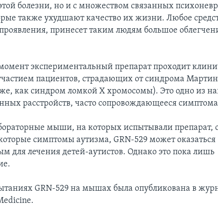
той болезни, но и с множеством связанных психонев
орые также ухудшают качество их жизни. Любое средст
 проявления, принесет таким людям большое облегчени
момент экспериментальный препарат проходит клин
участием пациентов, страдающих от синдрома Мартин
кже, как синдром ломкой Х хромосомы). Это одно из н
нных расстройств, часто сопровождающееся симптома
бораторные мыши, на которых испытывали препарат, 
которые симптомы аутизма, GRN-529 может оказаться
м для лечения детей-аутистов. Однако это пока лишь
ие.
пытаниях GRN-529 на мышах была опубликована в журн
Medicine.