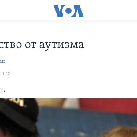
ство от аутизма
ан
14:42
ься