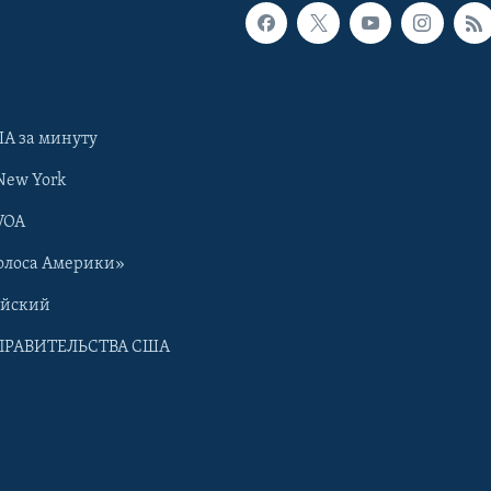
А за минуту
New York
VOA
олоса Америки»
ийский
ПРАВИТЕЛЬСТВА США