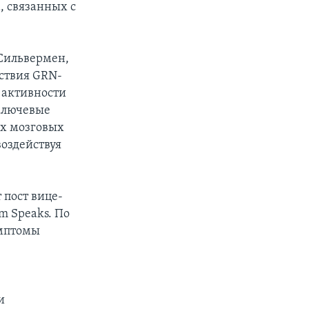
, связанных с
 Сильвермен,
йствия GRN-
й активности
ключевые
ех мозговых
воздействуя
 пост вице-
m Speaks. По
имптомы
и