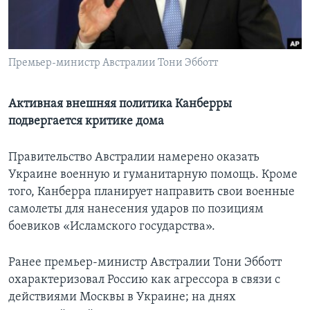
Learning English
СОЦИАЛЬНЫЕ СЕТИ
Премьер-министр Австралии Тони Эбботт
Активная внешняя политика Канберры
подвергается критике дома
Языки
Правительство Австралии намерено оказать
Украине военную и гуманитарную помощь. Кроме
того, Канберра планирует направить свои военные
самолеты для нанесения ударов по позициям
боевиков «Исламского государства».
Ранее премьер-министр Австралии Тони Эбботт
охарактеризовал Россию как агрессора в связи с
действиями Москвы в Украине; на днях