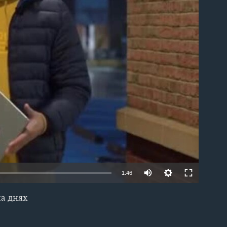
able
1:46
на днях
EMBED