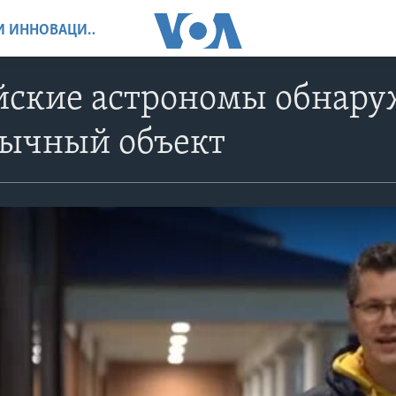
НАУКА, ТЕХНОЛОГИИ И ИННОВАЦИИ
йские астрономы обнар
бычный объект