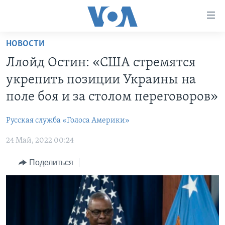
Линки
доступности
Перейти
НОВОСТИ
на
ГЛАВНОЕ
Ллойд Остин: «США стремятся
основной
ПРОГРАММЫ
контент
укрепить позиции Украины на
ПРОЕКТЫ
Перейти
АМЕРИКА
поле боя и за столом переговоров»
к
ЭКСПЕРТИЗА
НОВОСТИ ЗА МИНУТУ
УЧИМ АНГЛИЙСКИЙ
основной
Русская служба «Голоса Америки»
ИНТЕРВЬЮ
ИТОГИ
НАША АМЕРИКАНСКАЯ ИСТОРИЯ
навигации
Перейти
24 Май, 2022 00:24
ФАКТЫ ПРОТИВ ФЕЙКОВ
ПОЧЕМУ ЭТО ВАЖНО?
А КАК В АМЕРИКЕ?
в
ЗА СВОБОДУ ПРЕССЫ
Поделиться
ДИСКУССИЯ VOA
АРТЕФАКТЫ
поиск
УЧИМ АНГЛИЙСКИЙ
ДЕТАЛИ
АМЕРИКАНСКИЕ ГОРОДКИ
ВИДЕО
НЬЮ-ЙОРК NEW YORK
ТЕСТЫ
ПОДПИСКА НА НОВОСТИ
АМЕРИКА. БОЛЬШОЕ ПУТЕШЕСТВИЕ