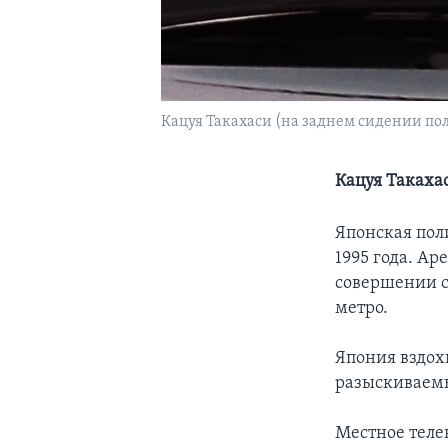
Кацуя Такахаси (на заднем сидении п
Кацуя Такаха
Японская пол
1995 года. А
совершении с
метро.
Япония вздохн
разыскиваемы
Местное теле