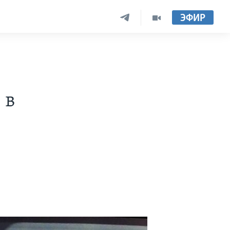
ЭФИР
 в