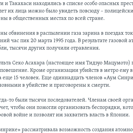
ти и Такахаси находились в списке особо опасных прес
 лет их лица можно было увидеть повсюду – полицейск
ны в общественных местах по всей стране.
ны обвинения в распылении газа зарина в поездах то
ний час пик 20 марта 1995 года. В результате газовой а
бли, тысячи других получили отравления.
ульта Секо Асахара (настоящее имя Тидзуо Мацумото) 
 повешение. Кроме организации убийств в метро ему 
а еще 15 человек. Еще одиннадцать членов «Аум Синр
овными в убийстве и приговорены к смерти.
гда-то были тысячи последователей. Членам своей орг
очет, чтобы они помогли организовать беспорядки, кот
овой войне и позволят им захватить власть в Японии.
инрике» рассматривала возможность создания атомно