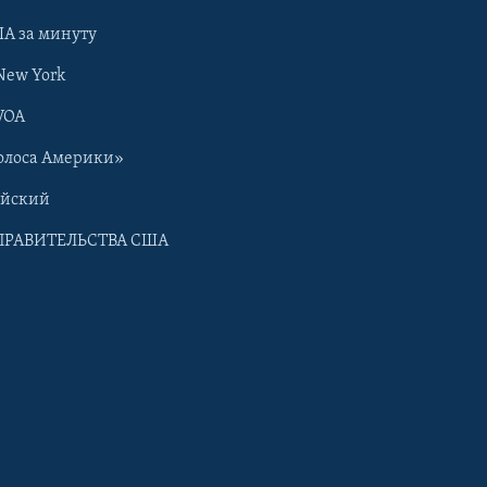
А за минуту
New York
VOA
олоса Америки»
ийский
ПРАВИТЕЛЬСТВА США