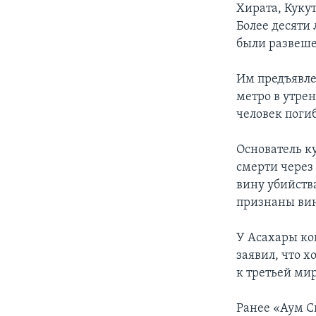
Хирата, Куку
Более десяти
были развеше
Им предъявле
метро в утрен
человек поги
Основатель к
смерти через
вину убийств
признаны вин
У Асахары ко
заявил, что х
к третьей мир
Ранее «Аум С