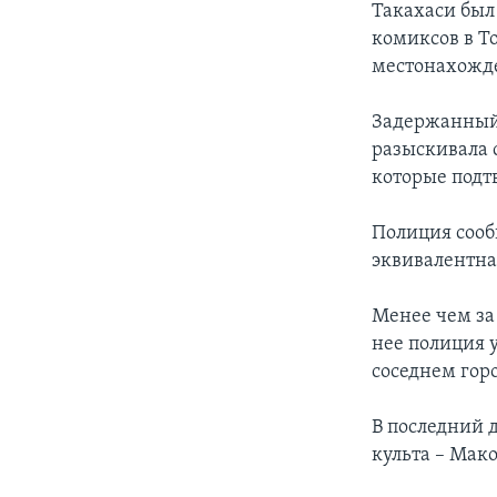
Такахаси был
комиксов в То
местонахожд
Задержанный 
разыскивала с
которые подтв
Полиция сооб
эквивалентна
Менее чем за
нее полиция 
соседнем гор
В последний 
культа – Мако