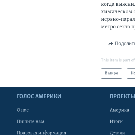
когда выясни
химическом о
нервно-парали
метро секта 
Поделит
This item is part of
В мире
Н
ГОЛОС АМЕРИКИ
ПРОЕКТ
О нас
Америка
Пишите нам
Итоги
Правовая информация
Детали