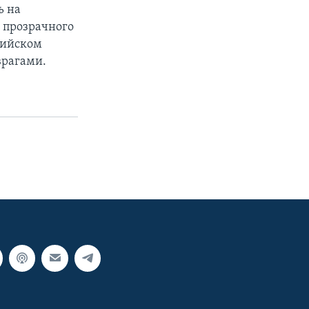
ь на
– прозрачного
окийском
врагами.