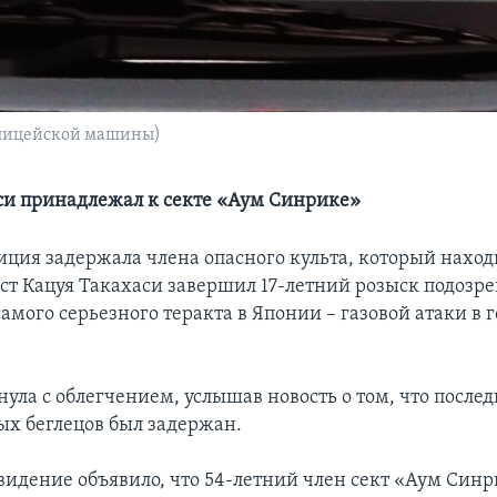
олицейской машины)
си принадлежал к секте «Аум Синрике»
иция задержала члена опасного культа, который находи
рест Кацуя Такахаси завершил 17-летний розыск подозр
амого серьезного теракта в Японии – газовой атаки в 
ула с облегчением, услышав новость о том, что после
х беглецов был задержан.
видение объявило, что 54-летний член сект «Аум Синр