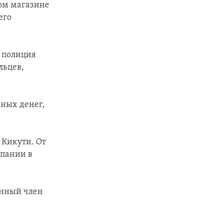
ном магазине
его
о полиция
льцев,
ных денег,
 Кикути. От
мпании в
енный член