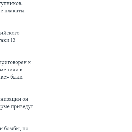
тупников.
ие плакаты
кийского
таки 12
приговорен к
вменили в
ике» были
анизации он
орые приведут
й бомбы, но