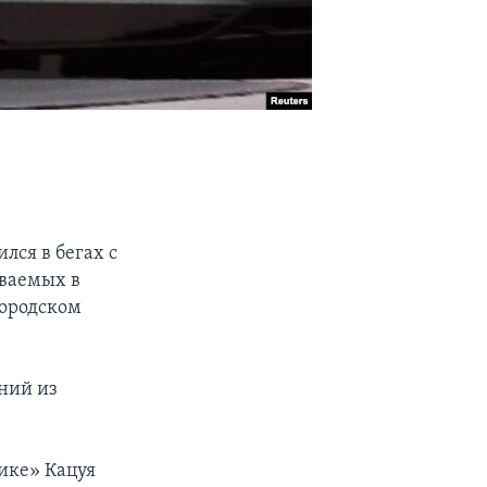
лся в бегах с
еваемых в
городском
дний из
ике» Кацуя