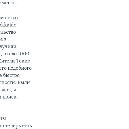
ементс.
авянских
okkaido
ельство
е в
олучили
, около 1000
Жители Токио
его подобного
нь быстро
сности. Были
здов, и
и поиск
ены
ио теперь есть