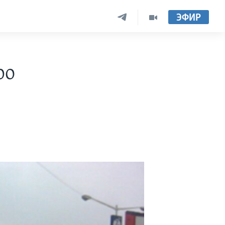
ЭФИР
ро