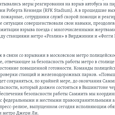
атывались меры реагирования на взрыв автобуса на п
ни Роберта Кеннеди (RFK Stadium). А в прошедшие вы
 пожарные, сотрудники служб скорой помощи и реаги
 ситуации совершенствовали свои навыки, преодолев
имитации взрыва поезда с многочисленными жертвами
ду станциями метро «Розлин» в Вирджинии и «Фогги 
к в связи со взрывами в московском метро полицейско
е, отвечающее за безопасность работы метро в столиц
состояние повышенной готовности. Команды полицейс
проверки станций и железнодорожных парков. «Повы
удет сохраняться, по крайней мере, до окончания Самм
пасности, который должен состояться в Вашингтоне че
обеспечения безопасности работы Саммита мы координ
с федеральными и местными правоохранительными а
в пресс-релизе, выпущенном сегодня исполняющим об
и метро Джери Ли.