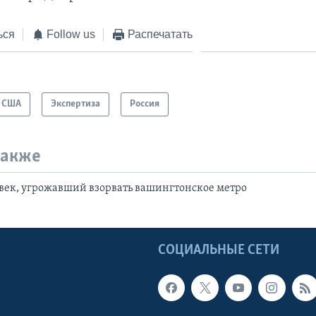
ься
Follow us
Распечатать
США
Экспертиза
Россия
также
век, угрожавший взорвать вашингтонское метро
Ы
СОЦИАЛЬНЫЕ СЕТИ