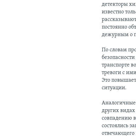
детекторы хи
известно тол
рассказывают,
постоянно об
дежурным о п
По словам пр
безопасности 
транспорте в
тревоги с им
Это повышает
ситуации.
Аналогичные 
других видах
совпадению в
состоялись з
отвечающего з