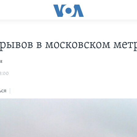
зрывов в московском мет
я
3:00
ься