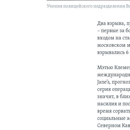
Учения полицейского подразделения Ваш
Два взрыва, 
– первые за б
входом на ст
московском ме
взрывались 6 
Мэтью Клемен
международно
Jane’s, прогн
серия операц
значит, в бл
насилия и по
время сорвать
социальные а
Северном Кав