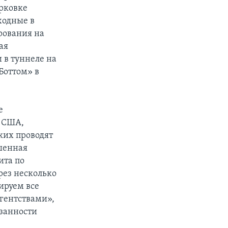
арковке
ходные в
рования на
ая
 в туннеле на
Боттом» в
е
е США,
ких проводят
шенная
ита по
рез несколько
ируем все
гентствами»,
язанности