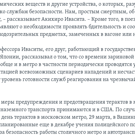
мических веществ и другие устройства, о которых, раз
ько службам безопасности. Нам, простым смертным, об
 – рассказывает Акихиро Ивасита. – Кроме того, в пое
ъявляют о необходимости проявлять бдительность и со
одозрительных предметах, замеченных в вагоне или н
офессора Иваситы, его друг, работающий в государств
Японии, рассказывал о том, что со времени зариновой
ообще и в метро в частности периодически проводятся
итацией всевозможных сценариев нападений и несчас
 уровень готовности служб реагирования на чрезвыч
меры предупреждения и предотвращения терактов в м
 наземного транспорта принимаются и в США. По слу
 день терактов в московском метро, 29 марта, в Вашин
апланированные еще в декабре учения полицейского п
а безопасность работы столичного метро и автотрансп