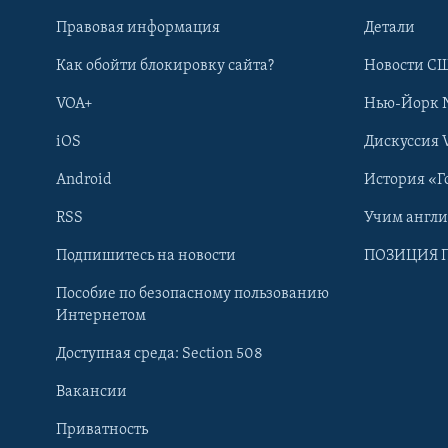
Правовая информация
Детали
Как обойти блокировку сайта?
Новости СШ
VOA+
Нью-Йорк 
iOS
Дискуссия 
Android
История «Г
RSS
Учим англ
Learning English
Подпишитесь на новости
ПОЗИЦИЯ 
Пособие по безопасному пользованию
СОЦИАЛЬНЫЕ СЕТИ
Интернетом
Доступная среда: Section 508
Вакансии
Приватность
Языки