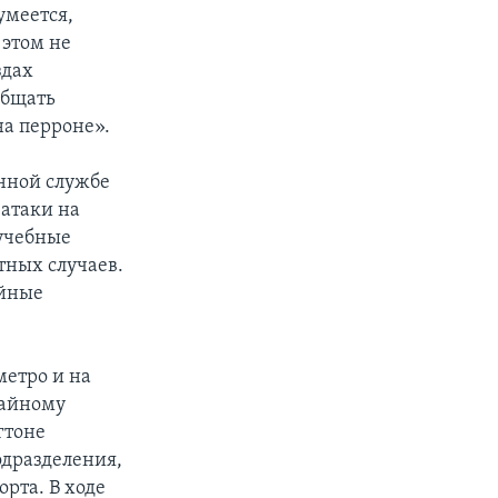
умеется,
 этом не
здах
общать
а перроне».
енной службе
 атаки на
 учебные
тных случаев.
айные
етро и на
чайному
гтоне
одразделения,
орта. В ходе