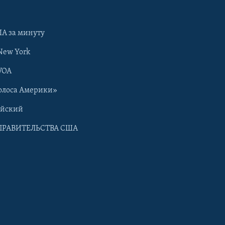
А за минуту
New York
VOA
олоса Америки»
ийский
ПРАВИТЕЛЬСТВА США