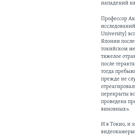
нападений на
Профессор Ак
исследований 
University) в
Японии после
токийском мет
тяжелое отра
после теракт
тогда пребыв
прежде не слу
отреагировал
перекрыты вс
проведена пр
виновных».
И в Токио, и 
видеокамеры. 