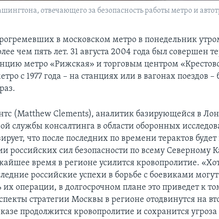
ингтона, отвечающего за безопасность работы метро и автотр
прогремевших в московском метро в понедельник утро
олее чем пять лет. 31 августа 2004 года был совершен 
анцию метро «Рижская» и торговым центром «Крестовс
тро с 1977 года – на станциях или в вагонах поездов –
раз.
тс (Matthew Clements), аналитик базирующейся в Ло
й службы консалтинга в области оборонных исследов
озирует, что после последних по времени терактов буде
ии российских сил безопасности по всему Северному Ка
ижайшее время в регионе усилится кровопролитие. «Хо
следние российские успехи в борьбе с боевиками могут
 их операции, в долгосрочном плане это приведет к том
спекты стратегии Москвы в регионе отодвинутся на вт
казе продолжится кровопролитие и сохранится угроз