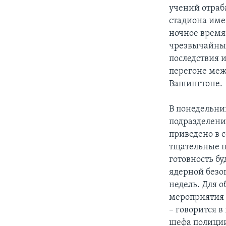
учений отраб
стадиона име
ночное время
чрезвычайные
последствия 
перегоне меж
Вашингтоне.
В понедельни
подразделени
приведено в 
тщательные 
готовность б
ядерной безо
недель. Для 
мероприятия 
– говорится 
шефа полици