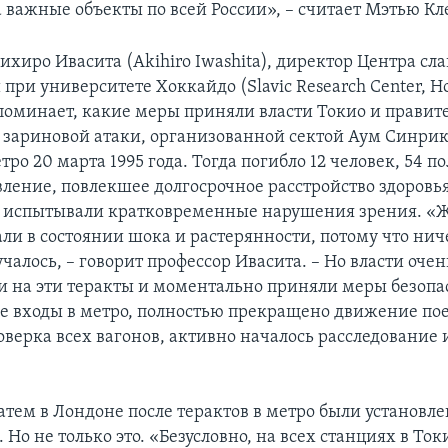
 важные объекты по всей России», – считает Мэтью Кл
ихиро Ивасита (Akihiro Iwashita), директор Центра сл
при университете Хоккайдо (Slavic Research Center, H
споминает, какие меры приняли власти Токио и правит
 зариновой атаки, организованной сектой Аум Синрик
ро 20 марта 1995 года. Тогда погибло 12 человек, 54 п
вление, повлекшее долгосрочное расстройство здоровья
а испытывали кратковременные нарушения зрения. «
али в состоянии шока и растерянности, потому что нич
чалось, – говорит профессор Ивасита. – Но власти оче
и на эти теракты и моментально приняли меры безопа
е входы в метро, полностью прекращено движение пое
оверка всех вагонов, активно началось расследование 
затем в Лондоне после терактов в метро были установл
Но не только это. «Безусловно, на всех станциях в Ток