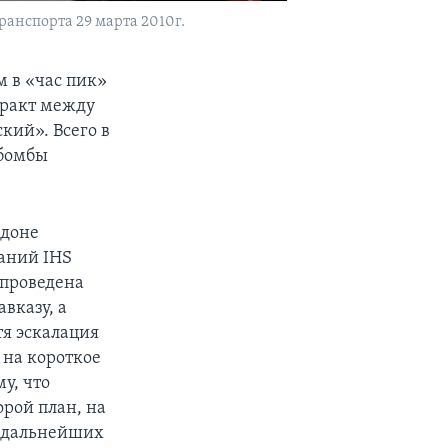
анспорта 29 марта 2010г.
м в «час пик»
теракт между
кий». Всего в
 бомбы
ндоне
аний IHS
т проведена
вказу, а
тя эскалация
 на короткое
у, что
орой план, на
а дальнейших