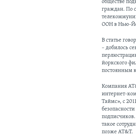
обществе под
граждан. По 
телекоммуник
ООН в Нью-Й
В статье гово
– добилось с
перлюстрацию
йоркского фи
постоянным 
Компания AT&
интернет-ком
Таймс», с 201
безопасности
подписчиков.
такое сотрудн
позже AT&T.