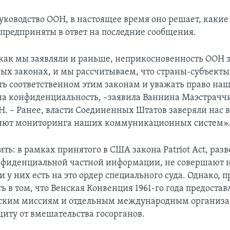
руководство ООН, в настоящее время оно решает, каки
предприняты в ответ на последние сообщения.
 как мы заявляли и раньше, неприкосновенность ООН 
х законах, и мы рассчитываем, что страны-субъекты
ать соответственном этим законам и уважать право на
на конфиденциальность, –заявила Ваннина Маэстраччи
. – Ранее, власти Соединенных Штатов заверяли нас в
ляют мониторинга наших коммуникационных систем»
ть: в рамках принятого в США закона Patriot Act, раз
нфиденциальной частной информации, не совершают 
и у них есть на это ордер специального суда. Однако, 
ь в том, что Венская Конвенция 1961-го года предостав
ским миссиям и отдельным международным организа
щиту от вмешательства госорганов.