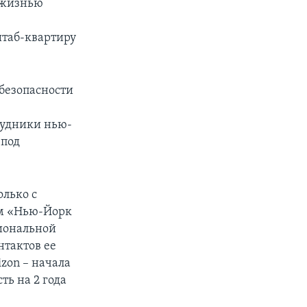
 жизнью
штаб-квартиру
 безопасности
рудники нью-
 под
олько с
ям «Нью-Йорк
циональной
нтактов ее
zon – начала
ть на 2 года