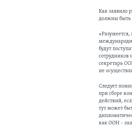
Как заявило 
должны быть 
«Разумеется,
международны
будут поступ
сотрудников 
секретарь ООН
не осуществ
Следует помни
при сборе ко
действий, есл
тут может быт
дипломатиче
как ООН – за