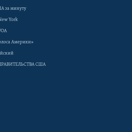
А за минуту
New York
VOA
олоса Америки»
ийский
ПРАВИТЕЛЬСТВА США