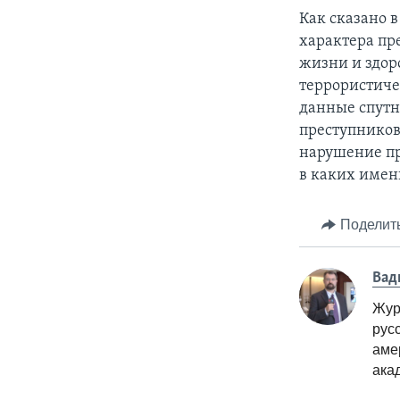
Как сказано 
характера пре
жизни и здор
террористиче
данные спутн
преступников
нарушение пр
в каких имен
Поделит
Вад
Жур
рус
аме
ака