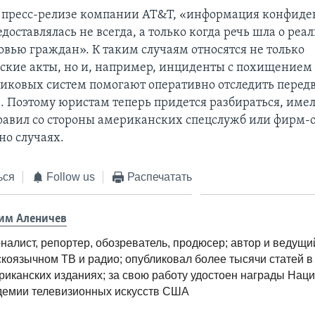
в пресс-релизе компании AT&T, «информация конфид
доставлялась не всегда, а только когда речь шла о реа
овью граждан». К таким случаям относятся не только
ские акты, но и, например, инциденты с похищением 
иковых систем помогают оперативно отследить пере
. Поэтому юристам теперь придется разбираться, имел
авил со стороны американских спецслужб или фирм-о
но случаях.
ься
Follow us
Распечатать
им Аленичев
налист, репортер, обозреватель, продюсер; автор и ведущи
скоязычном ТВ и радио; опубликовал более тысячи статей в
риканских изданиях; за свою работу удостоен награды Нац
демии телевизионных искусств США