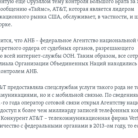
нятую еще Оруэллом тему контроля Большого Брата за
сообщению «Таймс», AT&T, которая является лидером
ационного рынка США, обслуживает, в частности, и 
орке.
рится, что АНБ – федеральное Агентство национальной
екретного ордера от судебных органов, разрешающего
 всей интернет-службы ООН. Таким образом, все сот
лиала Организации Объединенных Наций находились
контролем АНБ.
T предоставляла спецслужбам услуги такого рода не т
муникациями, но и с мобильной связью. По сведени
1-го года оператор сотовой связи открыл Агентству на
 доступ к более чем миллиарду записей телефонных ко
 Конкурент AT&T – телекоммуникационная фирма Veri
ичество с федеральными органами в 2013-ом году, то ес