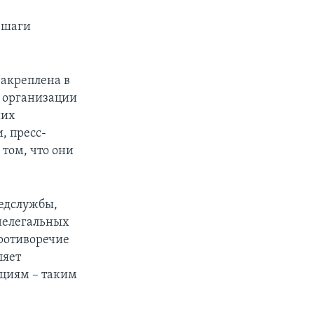
е шаги
закреплена в
 организации
ших
, пресс-
 том, что они
.
ведслужбы,
нелегальных
противоречие
ляет
циям – таким