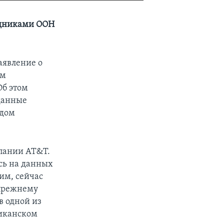
EMBED
SHARE
удниками ООН
аявление о
ам
Об этом
данные
рдом
пании AT&T.
сь на данных
им, сейчас
-прежнему
в одной из
риканском