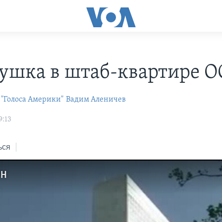
ушка в штаб-квартире 
 "Голоса Америки"
Вадим Аленичев
9:13
ься
ОН