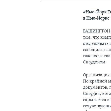
«Нью-Йорк Та
в Нью-Йорке
ВАШИНГТОН
том, что ком
отслеживать 
сообщила газ
гласности ск
Сноуденом.
Организация
По крайней м
документов, 
Сноуден, кот
скрывается в
сочувствующи