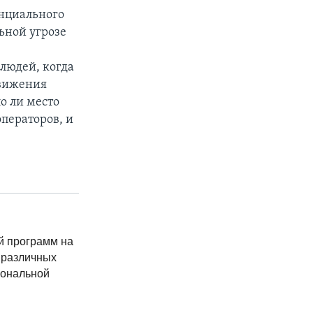
енциального
льной угрозе
людей, когда
движения
о ли место
ператоров, и
й программ на
 различных
иональной