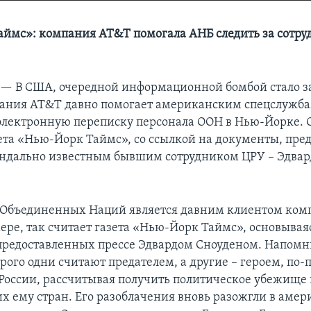
ймс»: компания AT&T помогала АНБ следить за сотр
 —
В США, очередной информационной бомбой стало з
пания AT&T давно помогает американским спецслужб
электронную переписку персонала ООН в Нью-Йорке. 
ета «Нью-Йорк Таймс», со ссылкой на документы, пре
андально известным бывшим сотрудником ЦРУ – Эдва
 Объединенных Наций является давним клиентом ком
ере, так считает газета «Нью-Йорк Таймс», основывая
предоставленных прессе Эдвардом Сноуденом. Напомн
орого одни считают предателем, а другие – героем, по
 России, рассчитывая получить политическое убежище 
х ему стран. Его разоблачения вновь разожгли в аме