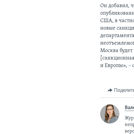
Он добавил, ч
опубликованн
США, в частно
новые санкци
департамента
неотъемлемой
Москва будет
[санкционная
и Европы», – 
Поделит
Вал
Жур
неп
верс