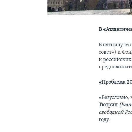
В «Атлантиче
В пятницу 16 
совет») и Фо
и российских
предположить,
«Проблема 20
«Безусловно,
Тютрин
(
Ivan
свободной Ро
году.