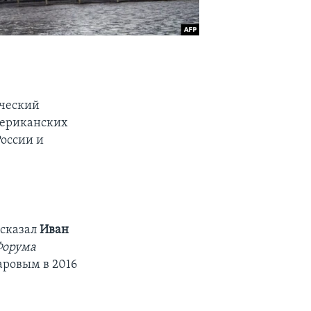
ический
американских
России и
 сказал
Иван
Форума
аровым в 2016