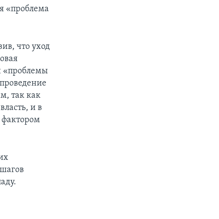
ая «проблема
вив, что уход
говая
и «проблемы
 проведение
м, так как
ласть, и в
 фактором
их
 шагов
аду.