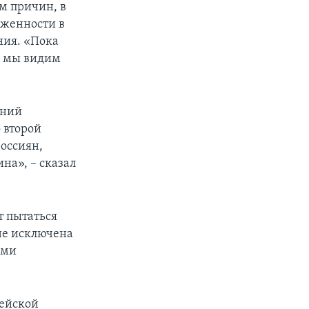
м причин, в
яженности в
ния. «Пока
ов мы видим
шний
о второй
россиян,
на», – сказал
т пытаться
 не исключена
ыми
пейской