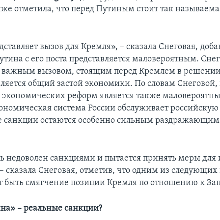
кже отметила, что перед Путиным стоит так называем
дставляет вызов для Кремля», – сказала Снеговая, доба
утина с его поста представляется маловероятным. Сне
о важным вызовом, стоящим перед Кремлем в решени
является общий застой экономики. По словам Снеговой,
экономических реформ является также маловероятны
номическая система России обслуживает российскую в
е санкции остаются особенно сильным раздражающим
ь недоволен санкциями и пытается принять меры для 
 – сказала Снеговая, отметив, что одним из следующих
 быть смягчение позиции Кремля по отношению к Зап
на» – реальные санкции?