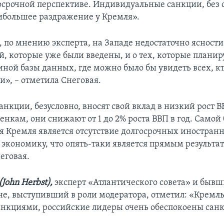
госрочной перспективе. Индивидуальные санкции, без
большее раздражение у Кремля».
, по мнению эксперта, на Западе недостаточно ясности
, которые уже были введены, и о тех, которые планиру
иной базы данных, где можно было бы увидеть всех, к
и», – отметила Снеговая.
анкции, безусловно, вносят свой вклад в низкий рост В
енкам, они снижают от 1 до 2% роста ВВП в год. Самой
я Кремля является отсутствие долгосрочных иностран
 экономику, что опять-таки является прямым результа
еговая.
(
John
Herbst
),
эксперт «Атлантического совета» и бывш
е, выступивший в роли модератора, отметил: «Кремль
анкциями, российские лидеры очень обеспокоены сан