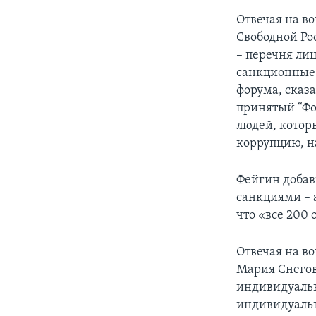
Отвечая на в
Свободной Ро
– перечня ли
санкционные
форума, сказ
принятый “Фо
людей, котор
коррупцию, н
Фейгин добав
санкциями – 
что «все 200
Отвечая на в
Мария Снегов
индивидуальн
индивидуальн