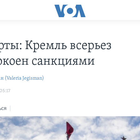
рты: Кремль всерьез
окоен санкциями
 (Valeria Jegisman)
05:17
ься