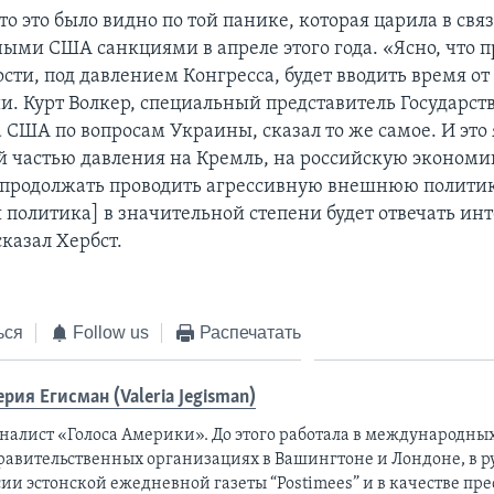
то это было видно по той панике, которая царила в связ
ыми США санкциями в апреле этого года. «Ясно, что п
сти, под давлением Конгресса, будет вводить время о
и. Курт Волкер, специальный представитель Государст
 США по вопросам Украины, сказал то же самое. И это 
 частью давления на Кремль, на российскую экономи
 продолжать проводить агрессивную внешнюю политику
 политика] в значительной степени будет отвечать и
сказал Хербст.
ься
Follow us
Распечатать
ерия Егисман (Valeria Jegisman)
налист «Голоса Америки». До этого работала в международны
равительственных организациях в Вашингтоне и Лондоне, в 
ии эстонской ежедневной газеты “Postimees” и в качестве пре