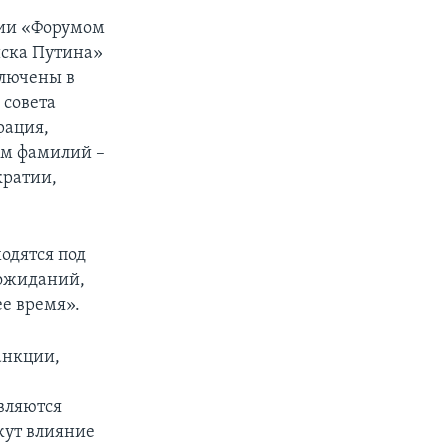
нии «Форумом
иска Путина»
ключены в
 совета
рация,
им фамилий –
кратии,
одятся под
 ожиданий,
е время».
анкции,
вляются
жут влияние