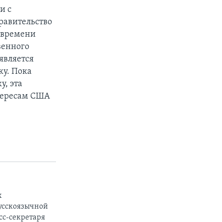
и с
равительство
т времени
венного
является
ку. Пока
, эта
нтересам США
х
русскоязычной
сс-секретаря