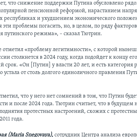
ет, что снижение поддержки Путина обусловлено рядо
популярной пенсионной реформой, нарастанием напр
 республиках и ухудшением экономического положе
я эти проблемы погасить, но, в целом, по ряду фактор
я путинского режима», – сказал Тютрин.
 отметил «проблему легитимности», с которой ныне
сии столкнется в 2024 году, когда подойдет к концу ег
 срок. «Он [Путин] у власти 20 лет, и есть категория 
о устала от столь долгого единоличного правления Пути
тметил, что у него нет сомнений в том, что Путин буде
асти и после 2024 года. Тютрин считает, что в будущем
поднятия протестных настроений, схожих с протестн
011 года.
ая (
Maria
Snegovaya
),
сотрудник Центра анализа евро