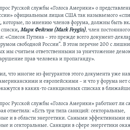
опрос Русской службы «Голоса Америки» о представле
ссии» официальным лицам США так называемого «сп
ц, которые, по мнению членов форума, должны быть в
 списки
, Марк Фейгин (
Mark
Feygin
)
, член постоянного
ал: «Список Путина – это прежде всего документ-декла
румом свободной России”. В этом перечне 200 с лишн
ых мы считаем ответственными за уничтожение демо
арушение прав человека и пропаганду».
ил, что многие из фигурантов этого документа уже нах
американскими и европейскими – и что у форума нет
 окажутся в каких-то санкционных списках в ближайше
опрос Русской службы «Голоса Америки» работают ли с
ая отметила: «Есть три типа санкций: секторальные,
ые и в области энергетики. Самыми эффективными я
ые и секторальные. Санкции в сфере энергетики ока