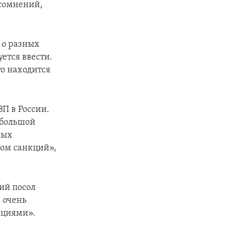
 сомнений,
 о разных
ется ввести.
то находится
ВП в России.
 большой
ных
том санкций»,
ий посол
 очень
кциями».