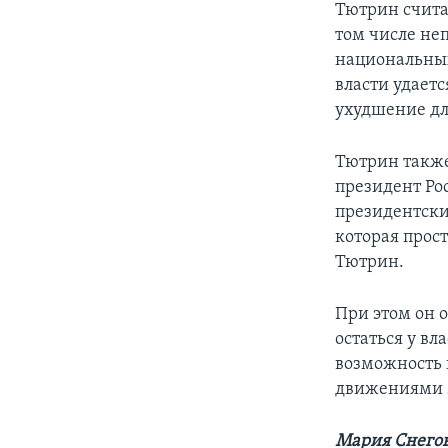
Тютрин счита
том числе не
национальных
власти удаетс
ухудшение дл
Тютрин также
президент Рос
президентский
которая прост
Тютрин.
При этом он о
остаться у вл
возможность 
движениями 2
Мария Снегов