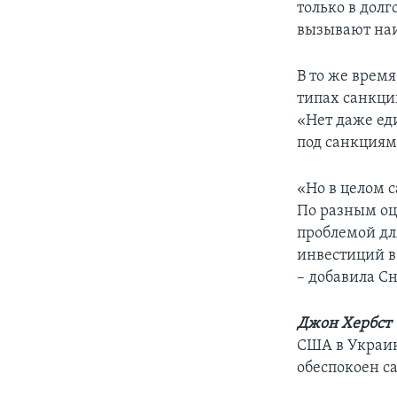
только в дол
вызывают наи
В то же время
типах санкций
«Нет даже ед
под санкциям
«Но в целом с
По разным оц
проблемой дл
инвестиций в
– добавила Сн
Джон Хербст 
США в Украин
обеспокоен с