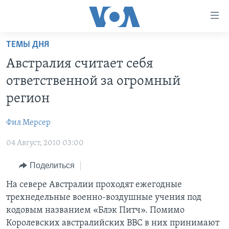
Линки
доступности
Перейти
ТЕМЫ ДНЯ
на
ГЛАВНОЕ
Австралия считает себя
основной
ПРОГРАММЫ
контент
ответственной за огромный
ПРОЕКТЫ
Перейти
АМЕРИКА
регион
к
ЭКСПЕРТИЗА
НОВОСТИ ЗА МИНУТУ
УЧИМ АНГЛИЙСКИЙ
основной
Фил Мерсер
ИНТЕРВЬЮ
ИТОГИ
НАША АМЕРИКАНСКАЯ ИСТОРИЯ
навигации
Перейти
04 Август, 2010 03:00
ФАКТЫ ПРОТИВ ФЕЙКОВ
ПОЧЕМУ ЭТО ВАЖНО?
А КАК В АМЕРИКЕ?
в
ЗА СВОБОДУ ПРЕССЫ
Поделиться
ДИСКУССИЯ VOA
АРТЕФАКТЫ
поиск
УЧИМ АНГЛИЙСКИЙ
ДЕТАЛИ
АМЕРИКАНСКИЕ ГОРОДКИ
На севере Австралии проходят ежегодные
трехнедельные военно-воздушные учения под
ВИДЕО
НЬЮ-ЙОРК NEW YORK
ТЕСТЫ
кодовым названием «Блэк Питч». Помимо
ПОДПИСКА НА НОВОСТИ
АМЕРИКА. БОЛЬШОЕ ПУТЕШЕСТВИЕ
Королевских австралийских ВВС в них принимают