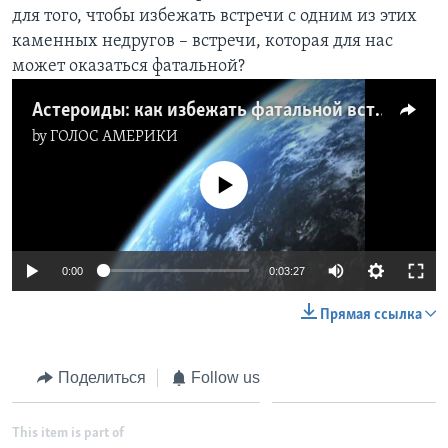
для того, чтобы избежать встречи с одним из этих
Learning English
каменных недругов – встречи, которая для нас
может оказаться фатальной?
СОЦИАЛЬНЫЕ СЕТИ
Астероиды: как избежать фатальной встречи?
by
ГОЛОС АМЕРИКИ
No media source currently available
Языки
0:00
0:03:27
Прямая ссылка
Поделиться
Follow us
This item is part of