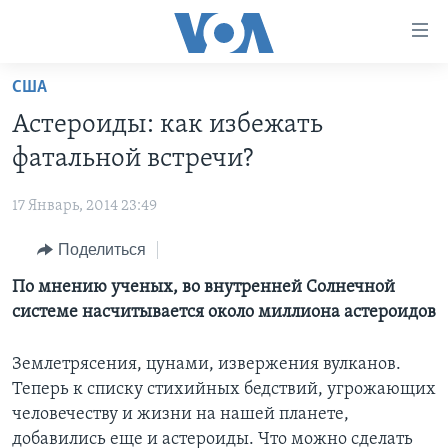
Линки
доступности
Перейти
США
на
ГЛАВНОЕ
Астероиды: как избежать
основной
ПРОГРАММЫ
контент
фатальной встречи?
ПРОЕКТЫ
Перейти
АМЕРИКА
к
17 Январь, 2014 23:49
ЭКСПЕРТИЗА
НОВОСТИ ЗА МИНУТУ
УЧИМ АНГЛИЙСКИЙ
основной
Поделиться
ИНТЕРВЬЮ
ИТОГИ
НАША АМЕРИКАНСКАЯ ИСТОРИЯ
навигации
Перейти
ФАКТЫ ПРОТИВ ФЕЙКОВ
По мнению ученых, во внутренней Солнечной
ПОЧЕМУ ЭТО ВАЖНО?
А КАК В АМЕРИКЕ?
в
системе насчитывается около миллиона астероидов
ЗА СВОБОДУ ПРЕССЫ
ДИСКУССИЯ VOA
АРТЕФАКТЫ
поиск
УЧИМ АНГЛИЙСКИЙ
ДЕТАЛИ
АМЕРИКАНСКИЕ ГОРОДКИ
Землетрясения, цунами, извержения вулканов.
Теперь к списку стихийных бедствий, угрожающих
ВИДЕО
НЬЮ-ЙОРК NEW YORK
ТЕСТЫ
человечеству и жизни на нашей планете,
ПОДПИСКА НА НОВОСТИ
АМЕРИКА. БОЛЬШОЕ ПУТЕШЕСТВИЕ
добавились еще и астероиды. Что можно сделать