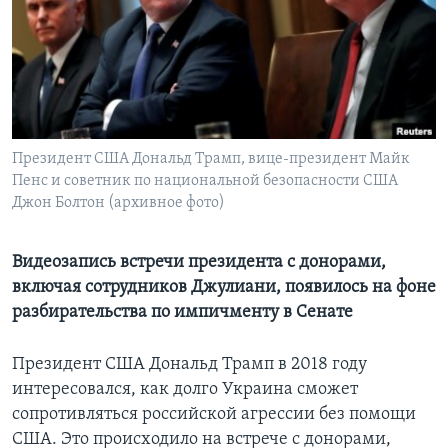
Learning English
СОЦИАЛЬНЫЕ СЕТИ
Президент США Дональд Трамп, вице-президент Майк
Пенс и советник по национальной безопасности США
Языки
Джон Болтон (архивное фото)
Видеозапись встречи президента с донорами,
включая сотрудников Джулиани, появилось на фоне
разбирательства по импичменту в Сенате
Президент США Дональд Трамп в 2018 году
интересовался, как долго Украина сможет
сопротивляться российской агрессии без помощи
США. Это происходило на встрече с донорами,