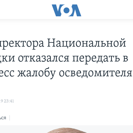
директора Национальной
дки отказался передать в
есс жалобу осведомителя
s
9 23:41
ься