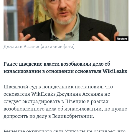
Learning English
СОЦИАЛЬНЫЕ СЕТИ
Джулиан Ассанж (архивное фото)
Языки
Ранее шведские власти возобновили дело об
изнасиловании в отношении основателя WikiLeaks
Шведский суд в понедельник постановил, что
основателя WikiLeaks Джулиана Ассанжа не
следует экстрадировать в Швецию в рамках
возобновленного дела об изнасиловании, но нужно
допросить по делу в Великобритании.
Решение окружного суда Уппсалы не означает, что