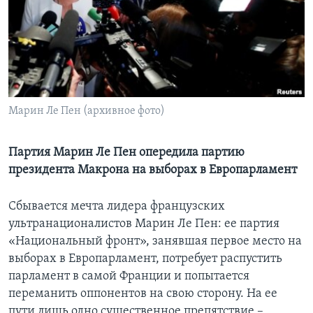
Learning English
СОЦИАЛЬНЫЕ СЕТИ
Марин Ле Пен (архивное фото)
Языки
Партия Марин Ле Пен опередила партию
президента Макрона на выборах в Европарламент
Сбывается мечта лидера французских
ультранационалистов Марин Ле Пен: ее партия
«Национальный фронт», занявшая первое место на
выборах в Европарламент, потребует распустить
парламент в самой Франции и попытается
переманить оппонентов на свою сторону. На ее
пути лишь одно существенное препятствие –