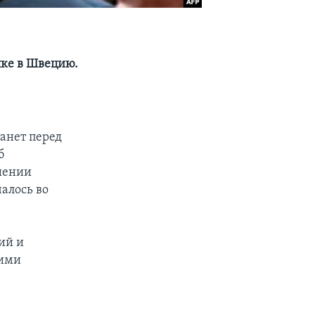
лке в Швецию.
танет перед
б
шении
алось во
ий и
кими