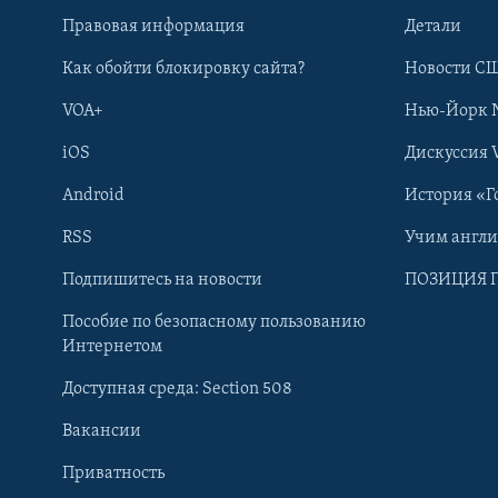
Правовая информация
Детали
Как обойти блокировку сайта?
Новости СШ
VOA+
Нью-Йорк 
iOS
Дискуссия 
Android
История «Г
RSS
Учим англ
Learning English
Подпишитесь на новости
ПОЗИЦИЯ 
Пособие по безопасному пользованию
СОЦИАЛЬНЫЕ СЕТИ
Интернетом
Доступная среда: Section 508
Вакансии
Приватность
Языки