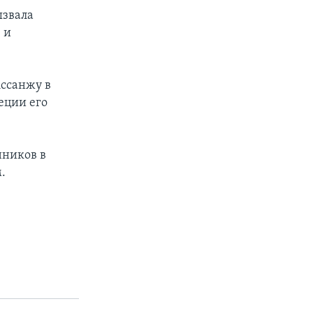
ызвала
 и
ссанжу в
еции его
нников в
.