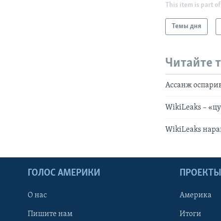
This item is part of
Темы дня
Читайте 
Ассанж оспари
WikiLeaks – «
WikiLeaks нара
ГОЛОС АМЕРИКИ
ПРОЕКТ
О нас
Америка
Пишите нам
Итоги