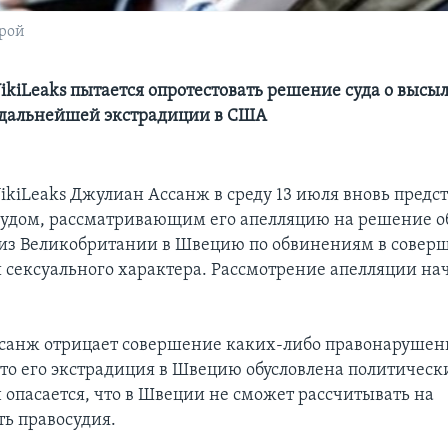
орой
ikiLeaks пытается опротестовать решение суда о высы
 дальнейшей экстрадиции в США
ikiLeaks Джулиан Ассанж в среду 13 июля вновь предс
удом, рассматривающим его апелляцию на решение о
из Великобритании в Швецию по обвинениям в совер
 сексуального характера. Рассмотрение апелляции нач
санж отрицает совершение каких-либо правонарушен
что его экстрадиция в Швецию обусловлена политичес
 опасается, что в Швеции не сможет рассчитывать на
ть правосудия.