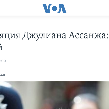
яция Джулиана Ассанжа:
й
3:00
ься