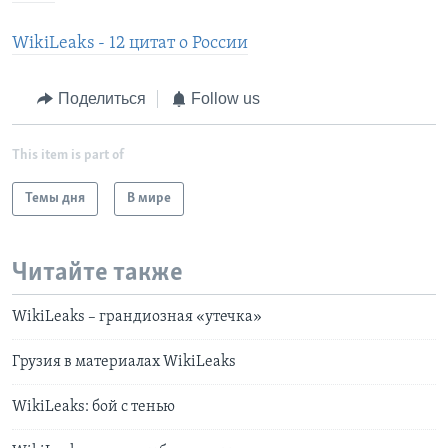
WikiLeaks - 12 цитат о России
Поделиться
Follow us
This item is part of
Темы дня
В мире
Читайте также
WikiLeaks – грандиозная «утечка»
Грузия в материалах WikiLeaks
WikiLeaks: бой с тенью