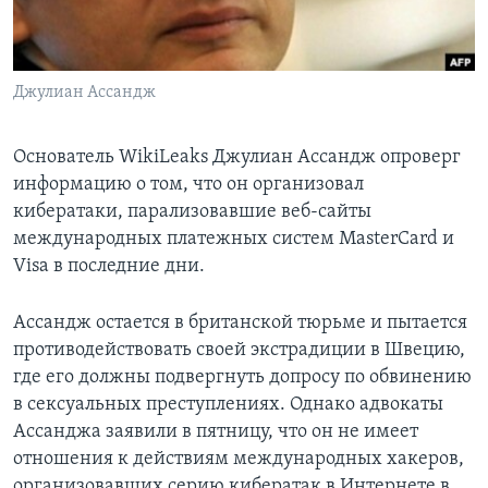
Learning English
Джулиан Ассандж
СОЦИАЛЬНЫЕ СЕТИ
Основатель WikiLeaks Джулиан Ассандж опроверг
информацию о том, что он организовал
Языки
кибератаки, парализовавшие веб-сайты
международных платежных систем MasterCard и
Visa в последние дни.
Ассандж остается в британской тюрьме и пытается
противодействовать своей экстрадиции в Швецию,
где его должны подвергнуть допросу по обвинению
в сексуальных преступлениях. Однако адвокаты
Ассанджа заявили в пятницу, что он не имеет
отношения к действиям международных хакеров,
организовавших серию кибератак в Интернете в