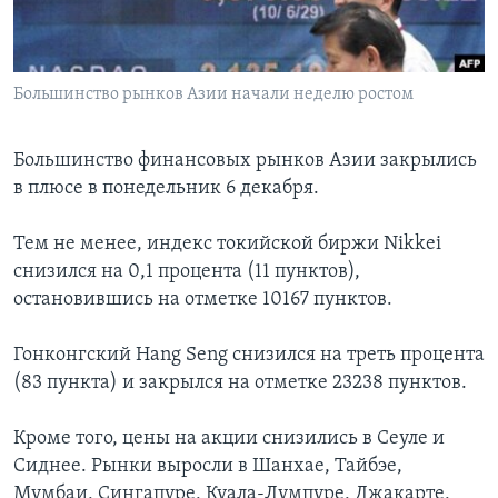
Learning English
Большинство рынков Азии начали неделю ростом
СОЦИАЛЬНЫЕ СЕТИ
Большинство финансовых рынков Азии закрылись
в плюсе в понедельник 6 декабря.
Языки
Тем не менее, индекс токийской биржи Nikkei
снизился на 0,1 процента (11 пунктов),
остановившись на отметке 10167 пунктов.
Гонконгский Hang Seng снизился на треть процента
(83 пункта) и закрылся на отметке 23238 пунктов.
Кроме того, цены на акции снизились в Сеуле и
Сиднее. Рынки выросли в Шанхае, Тайбэе,
Мумбаи, Сингапуре, Куала-Лумпуре, Джакарте,