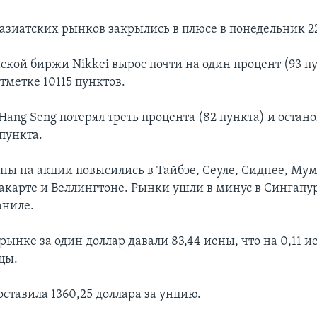
азиатских рынков закрылись в плюсе в понедельник 22
ской биржи Nikkei вырос почти на один процент (93 пу
тметке 10115 пунктов.
ang Seng потерял треть процента (82 пункта) и остан
пункта.
ены на акции повысились в Тайбэе, Сеуле, Сиднее, Му
акарте и Веллингтоне. Рынки ушли в минус в Сингапур
аниле.
рынке за один доллар давали 83,44 иены, что на 0,11 
цы.
оставила 1360,25 доллара за унцию.