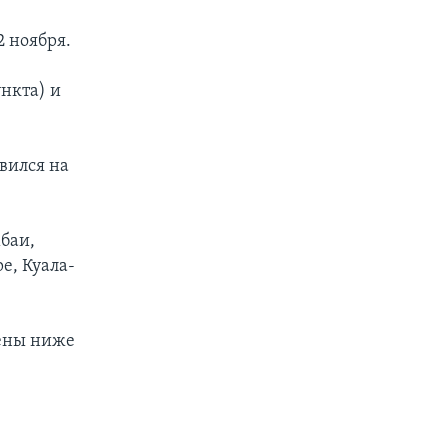
 ноября.
нкта) и
овился на
мбаи,
е, Куала-
иены ниже