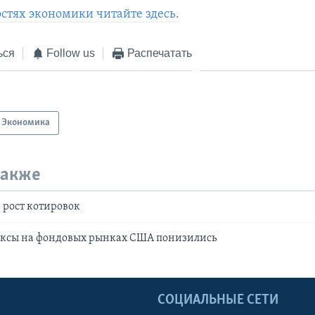
остях экономики читайте здесь.
ься
Follow us
Распечатать
Экономика
также
 рост котировок
ексы на фондовых рынках США понизились
Ы
СОЦИАЛЬНЫЕ СЕТИ