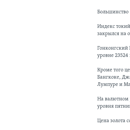
Большинство 
Индекс токий
закрылся на о
Гонконгский H
уровне 23524 
Кроме того ц
Бангкоке, Дж
Лумпуре и М
На валютном 
уровня пятни
Цена золота с