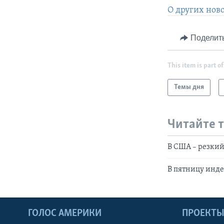
О других нов
Поделит
This item is part of
Темы дня
Читайте 
В США – резкий
В пятницу инд
ГОЛОС АМЕРИКИ
ПРОЕКТ