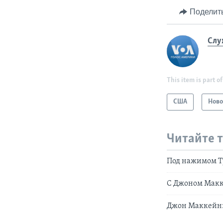
Поделит
Слу
This item is part of
США
Ново
Читайте 
Под нажимом Тр
С Джоном Макк
Джон Маккейн: