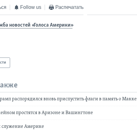
ься
Follow us
Распечатать
жба новостей «Голоса Америки»
сти
также
амп распорядился вновь приспустить флаги в память о Макк
ейном простятся в Аризоне и Вашингтоне
 служение Америке