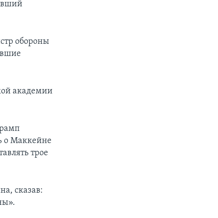
бывший
истр обороны
ывшие
кой академии
Трамп
ь о Маккейне
тавлять трое
а, сказав:
ны».