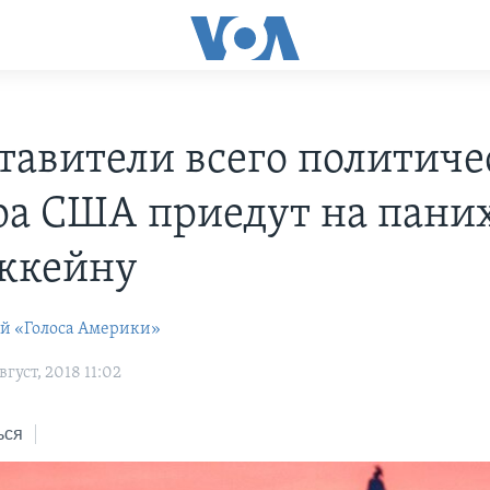
тавители всего политиче
ра США приедут на пани
ккейну
ей «Голоса Америки»
густ, 2018 11:02
ься