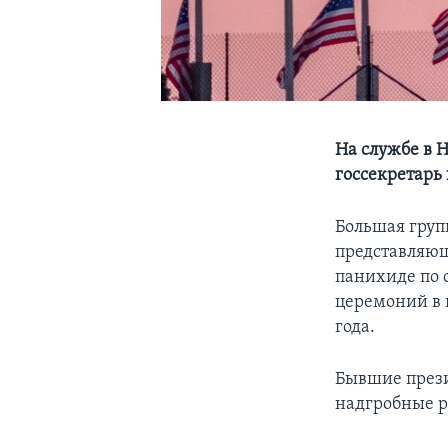
На службе в 
госсекретарь
Большая гру
представляющ
панихиде по 
церемоний в п
года.
Бывшие през
надгробные р