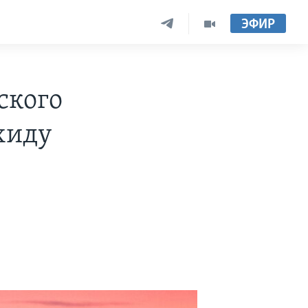
ЭФИР
ского
хиду