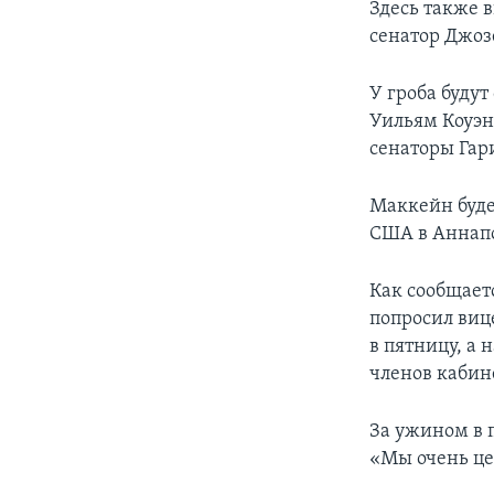
Здесь также 
сенатор Джоз
У гроба буду
Уильям Коуэн
сенаторы Гар
Маккейн буде
США в Аннапо
Как сообщает
попросил виц
в пятницу, а
членов кабин
За ужином в 
«Мы очень це