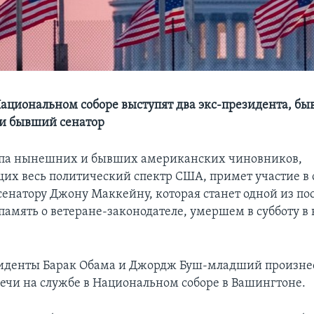
Национальном соборе выступят два экс-президента, б
 и бывший сенатор
ппа нынешних и бывших американских чиновников,
их весь политический спектр США, примет участие в 
сенатору Джону Маккейну, которая станет одной из по
амять о ветеране-законодателе, умершем в субботу в 
иденты Барак Обама и Джордж Буш-младший произне
ечи на службе в Национальном соборе в Вашингтоне.