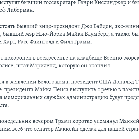
выступят бывший госсекретарь Генри Киссинджер и 
еф Либерман.
т стоять бывший вице-президент Джо Байден, экс-мин
, бывший мэр Нью-Йорка Майкл Блумберг, а также б
и Харт, Расс Файнголд и Филл Грамм.
т похоронен в воскресенье на кладбище Военно-морс
лисе, штат Мэриленд, которую он окончил.
ся в заявлении Белого дома, президент США Дональд 
е-президента Майка Пенса выступить с речью в памят
 на мемориальных службах администрацию будут предс
ета.
понедельник вечером Трамп коротко упомянул Маккейн
ним все6 что сенатор Маккейн сделал для нашей стра