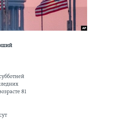
ывший
субботней
следних
возрасте 81
сут