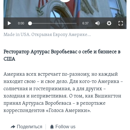
Learning English
0:00
6:37
СОЦИАЛЬНЫЕ СЕТИ
Made in USA. Открывая Европу Америке…
Ресторатор Артурас Воробьевас о себе и бизнесе в
Языки
США
Америка всех встречает по-разному, но каждый
находит свою – и свое дело. Для кого-то Америка –
солнечная и гостеприимная, а для других –
холодная и неприветливая. О том, как Вашингтон
принял Артураса Воробеваса – в репортаже
корреспондентов «Голоса Америки».
Поделиться
Follow us