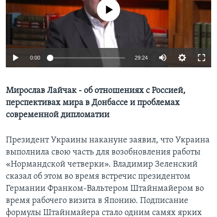
No media source currently available
Learning English
СОЦИАЛЬНЫЕ СЕТИ
0:00
29:24
Языки
Мирослав Лайчак - об отношениях с Россией,
перспективах мира в Донбассе и проблемах
современной дипломатии
Президент Украины накануне заявил, что Украина
выполнила свою часть для возобновления работы
«Нормандской четверки». Владимир Зеленский
сказал об этом во время встречис президентом
Германии Франком-Вальтером Штайнмайером во
время рабочего визита в Японию. Подписание
формулы Штайнмайера стало одним самях ярких