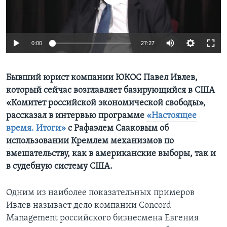
Learning English
0:00
27:27
СОЦИАЛЬНЫЕ СЕТИ
Бывший юрист компании ЮКОС Павел Ивлев,
который сейчас возглавляет базирующийся в США
Языки
«Комитет российской экономической свободы»,
рассказал в интервью программе
«Настоящее
время. Итоги»
с Рафаэлем Сааковым об
использовании Кремлем механизмов по
вмешательству, как в американские выборы, так и
в судебную систему США.
Одним из наиболее показательных примеров
Ивлев называет дело компании Concord
Management российского бизнесмена Евгения