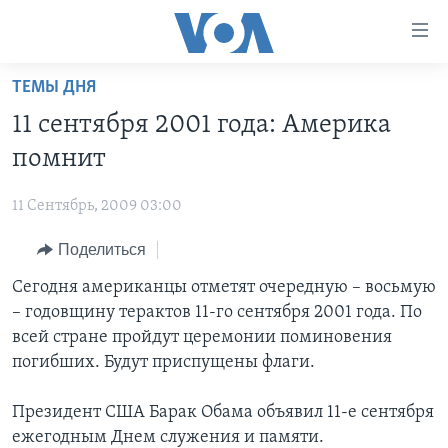
Линки
доступности
Перейти
ТЕМЫ ДНЯ
на
ГЛАВНОЕ
11 сентября 2001 года: Америка
основной
ПРОГРАММЫ
контент
помнит
ПРОЕКТЫ
Перейти
АМЕРИКА
к
11 Сентябрь, 2009 03:00
ЭКСПЕРТИЗА
НОВОСТИ ЗА МИНУТУ
УЧИМ АНГЛИЙСКИЙ
основной
Поделиться
ИНТЕРВЬЮ
ИТОГИ
НАША АМЕРИКАНСКАЯ ИСТОРИЯ
навигации
Перейти
ФАКТЫ ПРОТИВ ФЕЙКОВ
Сегодня американцы отметят очередную – восьмую
ПОЧЕМУ ЭТО ВАЖНО?
А КАК В АМЕРИКЕ?
в
– годовщину терактов 11-го сентября 2001 года. По
ЗА СВОБОДУ ПРЕССЫ
ДИСКУССИЯ VOA
АРТЕФАКТЫ
поиск
всей стране пройдут церемонии поминовения
УЧИМ АНГЛИЙСКИЙ
ДЕТАЛИ
АМЕРИКАНСКИЕ ГОРОДКИ
погибших. Будут приспущены флаги.
ВИДЕО
НЬЮ-ЙОРК NEW YORK
ТЕСТЫ
Президент США Барак Обама объявил 11-е сентября
ПОДПИСКА НА НОВОСТИ
АМЕРИКА. БОЛЬШОЕ ПУТЕШЕСТВИЕ
ежегодным Днем служения и памяти.