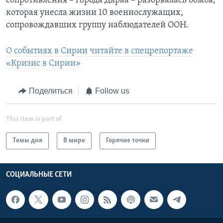
сопротивления – города Дараа – разорвалась бомба,
которая унесла жизни 10 военнослужащих,
сопровождавших группу наблюдателей ООН.
О событиях в Сирии читайте в спецрепортаже
«Кризис в Сирии»
Поделиться
Follow us
This item is part of
Темы дня
В мире
Горячие точки
СОЦИАЛЬНЫЕ СЕТИ