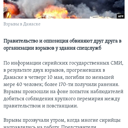
Learning English
Взрывы в Дамаске
СОЦИАЛЬНЫЕ СЕТИ
Правительство и оппозиция обвиняют друг друга в
организации взрывов у здания спецслужб
Языки
По информации сирийских государственных СМИ,
в результате двух взрывов, прогремевших в
Дамаске в четверг 10 мая, погибли по меньшей
мере 40 человек; более 170-ти получили ранения.
Взрывы произошли на фоне попыток наблюдателей
добиться соблюдения хрупкого перемирия между
правительством и повстанцами.
Взрывы прозвучали утром, когда многие сирийцы
направлялись на работу. Представители