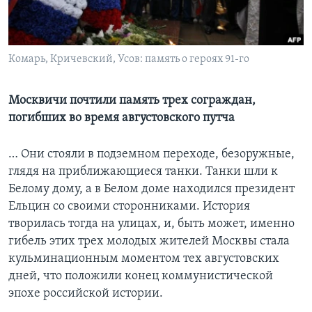
Learning English
Комарь, Кричевский, Усов: память о героях 91-го
СОЦИАЛЬНЫЕ СЕТИ
Москвичи почтили память трех сограждан,
погибших во время августовского путча
Языки
… Они стояли в подземном переходе, безоружные,
глядя на приближающиеся танки. Танки шли к
Белому дому, а в Белом доме находился президент
Ельцин со своими сторонниками. История
творилась тогда на улицах, и, быть может, именно
гибель этих трех молодых жителей Москвы стала
кульминационным моментом тех августовских
дней, что положили конец коммунистической
эпохе российской истории.