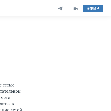
ЭФИР
е сетью
итательной
ь эти
яется в
ание детей.