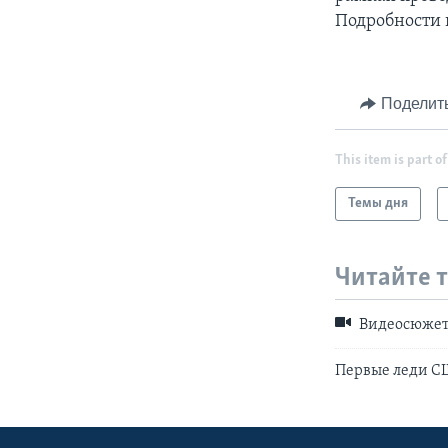
Подробности 
Поделит
This item is part of
Темы дня
Читайте 
Видеосюже
Первые леди СШ