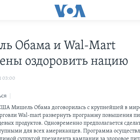
ь Обама и Wal-Mart
ены оздоровить нацию
1 03:00
ься
США Мишель Обама договорилась с крупнейшей в мир
рговли Wal-mart развернуть программу повышения п
евых продуктов. Одновременно предполагается сделат
тупными для всех американцев. Программа осуществл
димой супругой президента кампании за здоровое пит