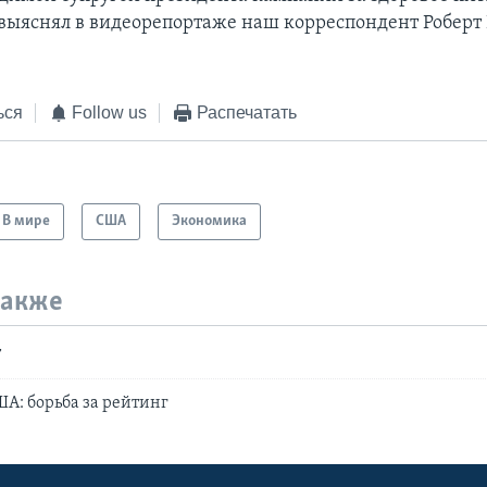
выяснял в видеорепортаже наш корреспондент Роберт 
ься
Follow us
Распечатать
В мире
США
Экономика
также
т
А: борьба за рейтинг