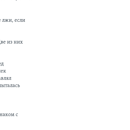
е лжи, если
ве из них
ед
лек
авлял
пыталась
знаком с