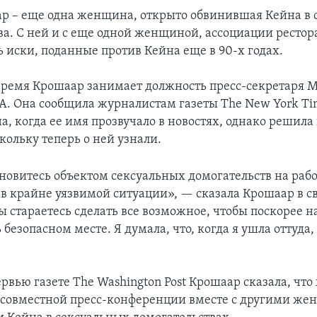
р – еще одна женщина, открыто обвинившая Кейна в 
ва. С ней и с еще одной женщиной, ассоциации рестор
ь иски, поданные против Кейна еще в 90-х годах.
время Крошаар занимает должность пресс-секретаря 
. Она сообщила журналистам газеты The New York Tim
а, когда ее имя прозвучало в новостях, однако решила
кольку теперь о ней узнали.
ановитесь объектом сексуальных домогательств на рабо
 в крайне уязвимой ситуации», — сказала Крошаар в с
ы стараетесь сделать все возможное, чтобы поскорее н
безопасном месте. Я думала, что, когда я ушла оттуда,
рвью газете The Washington Post Крошаар сказала, что
 совместной пресс-конференции вместе с другими ж