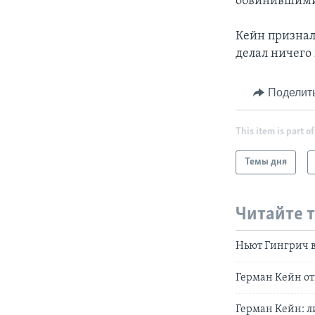
обвинившими 
Кейн признал,
делал ничего 
Поделит
This item is part of
Темы дня
Читайте 
Ньют Гингрич в
Герман Кейн от
Герман Кейн: л