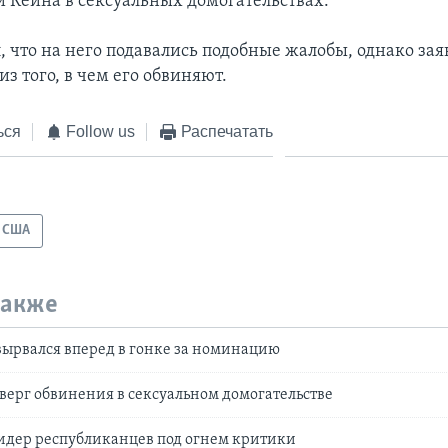
Кейна в сексуальных домогательствах.
 что на него подавались подобные жалобы, однако заяв
из того, в чем его обвиняют.
ься
Follow us
Распечатать
США
также
ырвался вперед в гонке за номинацию
верг обвинения в сексуальном домогательстве
идер республиканцев под огнем критики