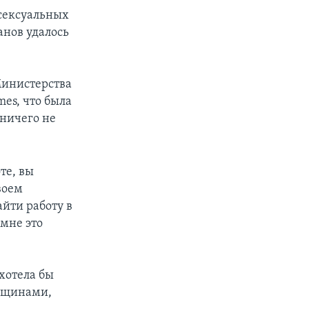
сексуальных
анов удалось
Министерства
es, что была
 ничего не
те, вы
воем
айти работу в
 мне это
 хотела бы
енщинами,