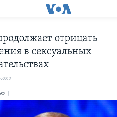
продолжает отрицать
ения в сексуальных
ательствах
 03:00
ься