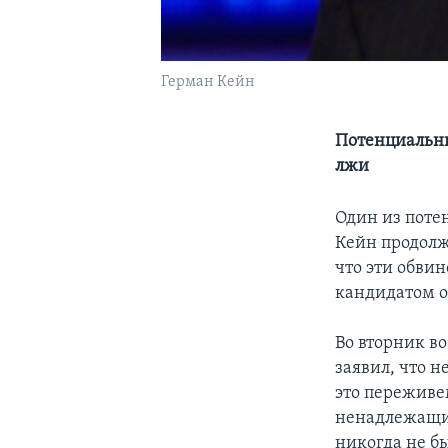
Герман Кейн
Потенциальны
лжи
Один из поте
Кейн продолж
что эти обвин
кандидатом о
Во вторник в
заявил, что н
это переживем
ненадлежащим 
никогда не бы