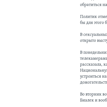
обратиться н
Политик отмет
бы для этого
В сексуальны
открыто выст
В понедельни
телекамерами
рассказала, к
Национальную
устроиться на
домогательст
Во вторник во
Биалек и воо