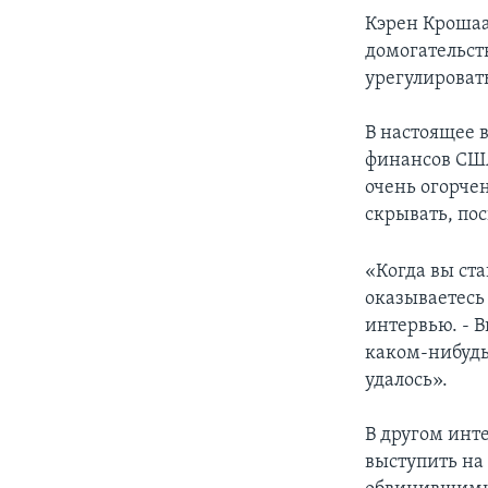
Кэрен Крошаа
домогательст
урегулироват
В настоящее 
финансов США
очень огорчен
скрывать, пос
«Когда вы ст
оказываетесь
интервью. - В
каком-нибудь 
удалось».
В другом инте
выступить на