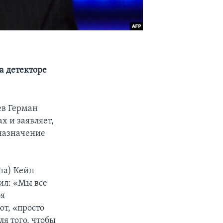
а детекторе
ев Герман
х и заявляет,
 назначение
на) Кейн
вил: «Мы все
бя
ют, «просто
ля того, чтобы