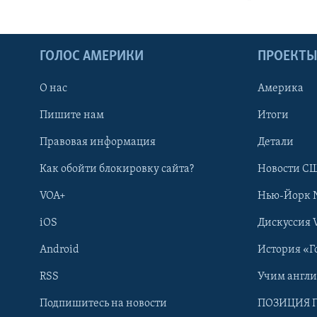
ГОЛОС АМЕРИКИ
ПРОЕКТ
О нас
Америка
Пишите нам
Итоги
Правовая информация
Детали
Как обойти блокировку сайта?
Новости СШ
VOA+
Нью-Йорк 
iOS
Дискуссия 
Android
История «Г
RSS
Учим англ
Learning English
Подпишитесь на новости
ПОЗИЦИЯ 