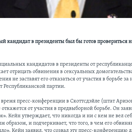
й кандидат в президенты был бы готов провериться н
нциальных кандидатов в президенты от республиканц
ает отрицать обвинения в сексуальных домогательства
ения не заставят его отказаться от участия в борьбе за
т Республиканской партии.
о время пресс-конференции в Скоттсдэйле (штат Аризо
е откажется от участия в предвыборной борьбе. Он зая
». Кейн утверждает, что никогда и ни с кем не вел се
образом, и подчеркивает, что того, в чем его обвиня
ло». Кейн заявил, что созвал эту пресс-конференцию д