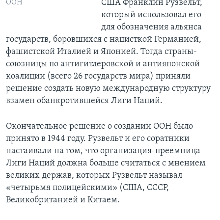
США Франклин Рузвельт,
ООН
который использовал его
для обозначения альянса
государств, боровшихся с нацисткой Германией,
фашистской Италией и Японией. Тогда страны-
союзницы по антигитлеровской и антияпонской
коалиции (всего 26 государств мира) приняли
решение создать новую международную структуру
взамен обанкротившейся Лиги Наций.
Окончательное решение о создании ООН было
принято в 1944 году. Рузвельт и его соратники
настаивали на том, что организация-преемница
Лиги Наций должна больше считаться с мнением
великих держав, которых Рузвельт называл
«четырьмя полицейскими» (США, СССР,
Великобританией и Китаем.