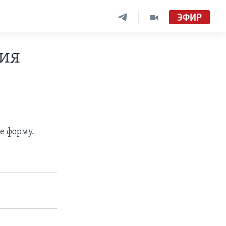
ЭФИР
зия
е форму.