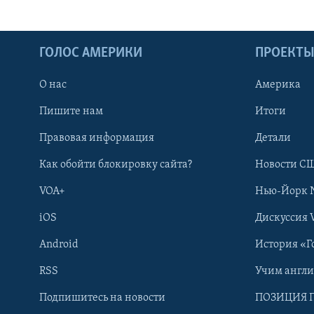
ГОЛОС АМЕРИКИ
ПРОЕКТ
О нас
Америка
Пишите нам
Итоги
Правовая информация
Детали
Как обойти блокировку сайта?
Новости СШ
VOA+
Нью-Йорк 
iOS
Дискуссия 
Android
История «Г
RSS
Учим англ
Learning English
Подпишитесь на новости
ПОЗИЦИЯ 