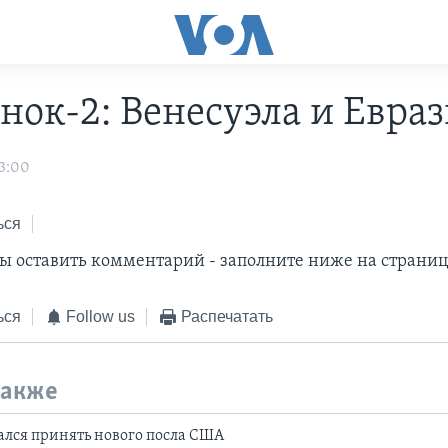
нок-2: Венесуэла и Евра
3:00
ься
обы оставить комментарий - заполните ниже на страниц
ься
Follow us
Распечатать
также
зался принять нового посла США