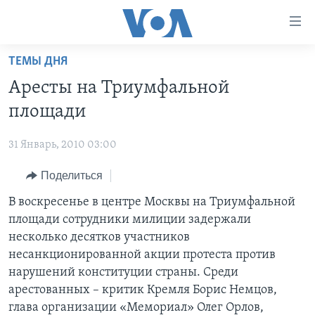
Линки
доступности
Перейти
ТЕМЫ ДНЯ
на
ГЛАВНОЕ
Аресты на Триумфальной
основной
ПРОГРАММЫ
контент
площади
ПРОЕКТЫ
Перейти
АМЕРИКА
к
31 Январь, 2010 03:00
ЭКСПЕРТИЗА
НОВОСТИ ЗА МИНУТУ
УЧИМ АНГЛИЙСКИЙ
основной
Поделиться
ИНТЕРВЬЮ
ИТОГИ
НАША АМЕРИКАНСКАЯ ИСТОРИЯ
навигации
Перейти
ФАКТЫ ПРОТИВ ФЕЙКОВ
В воскресенье в центре Москвы на Триумфальной
ПОЧЕМУ ЭТО ВАЖНО?
А КАК В АМЕРИКЕ?
в
площади сотрудники милиции задержали
ЗА СВОБОДУ ПРЕССЫ
ДИСКУССИЯ VOA
АРТЕФАКТЫ
поиск
несколько десятков участников
УЧИМ АНГЛИЙСКИЙ
ДЕТАЛИ
АМЕРИКАНСКИЕ ГОРОДКИ
несанкционированной акции протеста против
нарушений конституции страны. Среди
ВИДЕО
НЬЮ-ЙОРК NEW YORK
ТЕСТЫ
арестованных – критик Кремля Борис Немцов,
ПОДПИСКА НА НОВОСТИ
АМЕРИКА. БОЛЬШОЕ ПУТЕШЕСТВИЕ
глава организации «Мемориал» Олег Орлов,