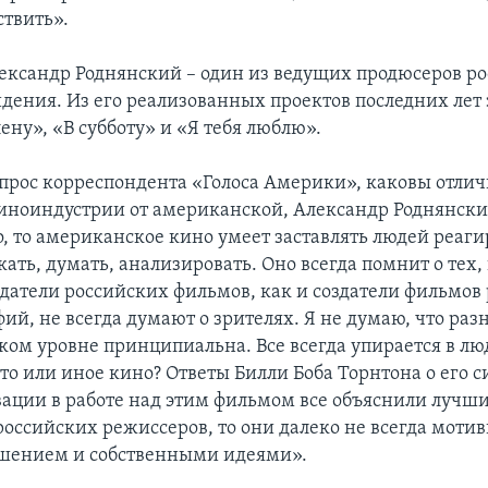
ствить».
ександр Роднянский – один из ведущих продюсеров ро
идения. Из его реализованных проектов последних лет
ну», «В субботу» и «Я тебя люблю».
опрос корреспондента «Голоса Америки», каковы отли
иноиндустрии от американской, Александр Роднянски
, то американское кино умеет заставлять людей реаги
кать, думать, анализировать. Оно всегда помнит о тех, 
здатели российских фильмов, как и создатели фильмов
й, не всегда думают о зрителях. Я не думаю, что раз
ком уровне принципиальна. Все всегда упирается в лю
то или иное кино? Ответы Билли Боба Торнтона о его
ации в работе над этим фильмом все объяснили лучш
 российских режиссеров, то они далеко не всегда моти
шением и собственными идеями».