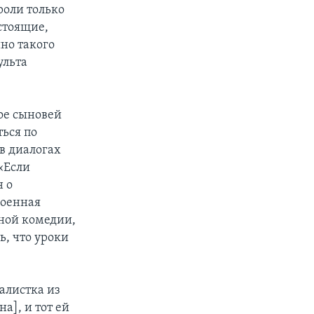
роли только
стоящие,
но такого
ульта
ое сыновей
ься по
в диалогах
«Если
н о
военная
рной комедии,
ь, что уроки
алистка из
а], и тот ей