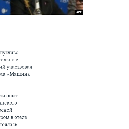
 пугливо-
тельно и
ий участвовал
льма «Машина
сии опыт
анского
рсной
ром в отеле
стоялась