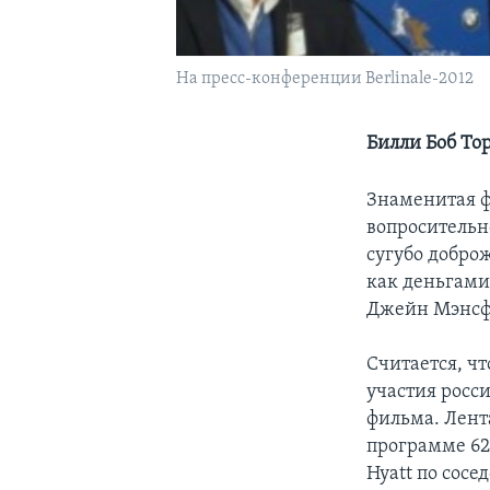
На пресс-конференции Berlinale-2012
Билли Боб То
Знаменитая ф
вопросительн
сугубо добро
как деньгами
Джейн Мэнсфи
Считается, чт
участия росс
фильма. Лент
программе 62
Hyatt по сосе