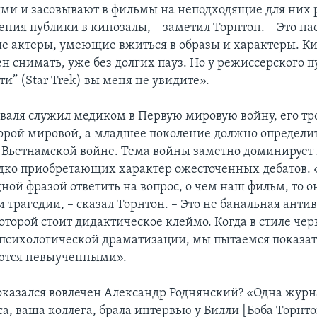
ми и засовывают в фильмы на неподходящие для них 
ения публики в кинозалы, – заметил Торнтон. – Это на
е актеры, умеющие вжиться в образы и характеры. Ки
н снимать, уже без долгих пауз. Но у режиссерского п
ти” (Star Trek) вы меня не увидите».
аля служил медиком в Первую мировую войну, его тр
торой мировой, а младшее поколение должно определит
Вьетнамской войне. Тема войны заметно доминирует 
дко приобретающих характер ожесточенных дебатов. 
ной фразой ответить на вопрос, о чем наш фильм, то о
 трагедии, – сказал Торнтон. – Это не банальная анти
которой стоит дидактическое клеймо. Когда в стиле че
е психологической драматизации, мы пытаемся показат
аются невыученными».
 оказался вовлечен Александр Роднянский? «Одна журн
, ваша коллега, брала интервью у Билли [Боба Торнтон