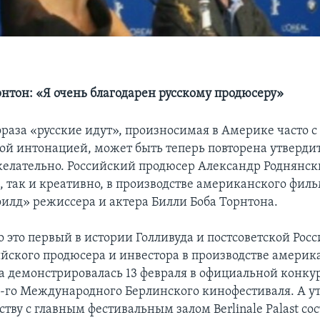
рнтон: «Я очень благодарен русскому продюсеру»
раза «русские идут», произносимая в Америке часто с
ой интонацией, может быть теперь повторена утверди
желательно. Российский продюсер Александр Роднянск
, так и креативно, в производстве американского фи
лд» режиссера и актера Билли Боба Торнтона.
о это первый в истории Голливуда и постсоветской Рос
ийского продюсера и инвестора в производстве америк
а демонстрировалась 13 февраля в официальной конку
-го Международного Берлинского кинофестиваля. А ут
дству с главным фестивальным залом Berlinale Palast со