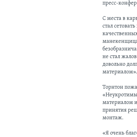
пресс-конфер
С места в ка
стал сетоват
качественных
манекенщица
безобразнича
не стал жалов
довольно долг
материалом»
Торнтон пожа
«Неукротимые 
материалом и
принятия реш
монтаж.
«Я очень благ