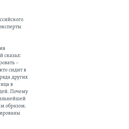
ссийского
 эксперты
чия
й сказал:
ровать –
кто сидит в
 ряда других
ница в
дей. Почему
 сильнейшей
им образом.
вированы