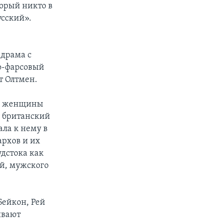
торый никто в
усский».
драма с
о-фарсовый
т Олтмен.
ей женщины
и британский
ала к нему в
архов и их
дстока как
й, мужского
Бейкон, Рей
ывают