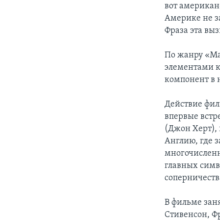
вот американ
Америке не з
Фраза эта вы
По жанру «Ма
элементами к
компонент в 
Действие фил
впервые встр
(Джон Херт), 
Англию, где 
многочисленн
главных симв
соперничеств
В фильме зан
Стивенсон, Фр