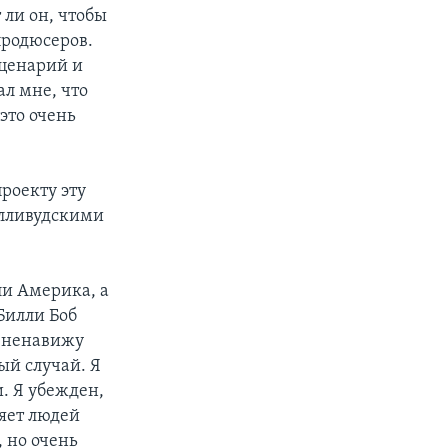
 ли он, чтобы
продюсеров.
сценарий и
ал мне, что
это очень
роекту эту
олливудскими
ли Америка, а
Билли Боб
Я ненавижу
ый случай. Я
и. Я убежден,
ляет людей
, но очень