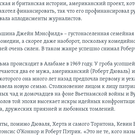
ская и британская истории, американский проект, ко
ахотел финансировать, так что его профинансировал р
звала аплодисменты журналистов.
шина Джейн Мэнсфилд» – густонаселенная семейная 
омедии, а скорее даже наоборот, поскольку комедийн
ней очень силен. В таком жанре успешно снимал Робер
ьма происходит в Алабаме в 1969 году. У гроба усопш
ечаются два ее мужа, американский (Роберт Дюваль) 
которого она много лет назад предпочла первому и уех
завела новую семью. Столкновение лицом к лицу патри
ых чад и домочадцев на фоне Вьетнамской войны и Ву
олов той эпохи высекает искры идейных конфронтаци
а, дружеских приязней и любовных томлений.
яты, помимо Дюваля, Херта и самого Торнтона, Кевин 
энсис О’Коннор и Роберт Пэтрик. «Это не те, кого наз