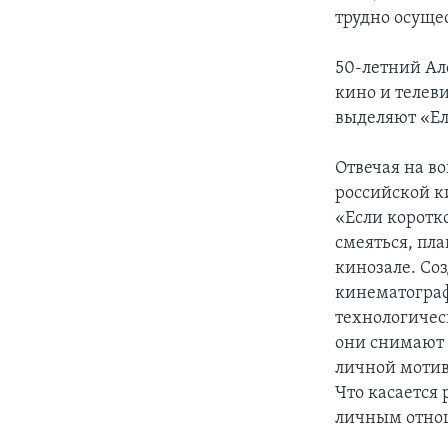
трудно осуще
50-летний Ал
кино и телев
выделяют «Еле
Отвечая на в
российской к
«Если коротко
смеяться, пла
кинозале. Со
кинематографи
технологичес
они снимают 
личной мотив
Что касается
личным отно