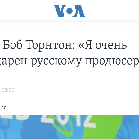
 Боб Торнтон: «Я очень
дарен русскому продюсе
2 03:00
ься