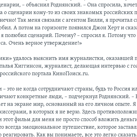
ценарии, – объяснил Роднянский. – Она спросила, хочет
ла о сценарии кому-то из своих знакомых российских 
онечно! Так меня связали с агентом Билли, я прочитал 
юбил. А потом на горизонте появился Джон Херт и сказ
 я полюбил сценарий. Почему? – спросил я. Потому что 
еса. Очень верное утверждение!»
ики» удалось выяснить имя журналистки, оказавшей п
Наталья Хиггинсон, журналист, делающая интервью с г
 российского портала КиноПоиск.ru.
– это не когда сотрудничают страны, будь то Россия и
ничают конкретные люди, – подчеркнул Роднянский. – 
ает на экране мир, основанный на его личном опыте. 
ежиссерами, в которых я не верю. Здесь противоположн
 этот фильм для меня не просто способ вложить деньг
то всегда эмоциональное путешествие, которое застав
реагировать. Как вы понимаете, все это легко сказать