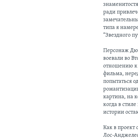
знаменитостя
ради привлеч
замечательны
типа я намере
“Звездного пу
Персонаж Дюв
воевали во В
отношению к 
фильма, нере
попытаться од
романтизации
картина, на 
когда в стил
истории ост
Как в проект
Лос-Анджелеса