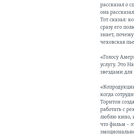
рассказал о с
она рассказа
Тот сказал: к
сразу его пол
знает, почему
чеховская пь
«Голосу Амер
услугу. Это 
звездами для
«Копродукции 
когда сотруд
Торнтон созд
работать с р
люблю кино, и
что фильм – э
эмоционально 