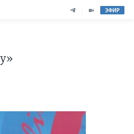
ЭФИР
ру»