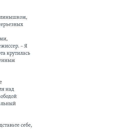
 клинышком,
серьезных
ми,
жиссер. – Я
эта крутилась
твенным
е
ля над
вободой
ельный
дставьте себе,