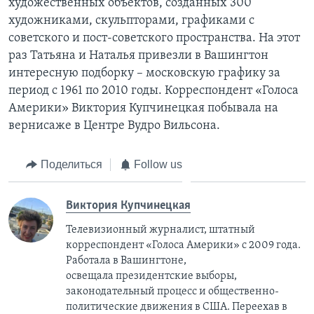
художественных объектов, созданных 300
художниками, скульпторами, графиками с
Learning English
советского и пост-советского пространства. На этот
раз Татьяна и Наталья привезли в Вашингтон
СОЦИАЛЬНЫЕ СЕТИ
интересную подборку – московскую графику за
период с 1961 по 2010 годы. Корреспондент «Голоса
Америки» Виктория Купчинецкая побывала на
вернисаже в Центре Вудро Вильсона.
Языки
Поделиться
Follow us
Виктория Купчинецкая
Телевизионный журналист, штатный
корреспондент «Голоса Америки» с 2009 года.
Работала в Вашингтоне,
освещала президентские выборы,
законодательный процесс и общественно-
политические движения в США. Переехав в