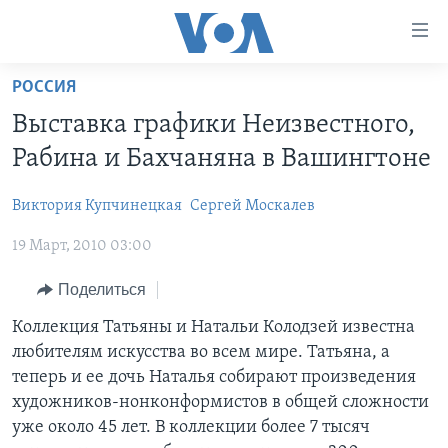
Линки
доступности
Перейти
РОССИЯ
на
ГЛАВНОЕ
Выставка графики Неизвестного,
основной
ПРОГРАММЫ
контент
Рабина и Бахчаняна в Вашингтоне
ПРОЕКТЫ
Перейти
АМЕРИКА
к
Виктория Купчинецкая
Сергей Москалев
ЭКСПЕРТИЗА
НОВОСТИ ЗА МИНУТУ
УЧИМ АНГЛИЙСКИЙ
основной
19 Март, 2010 03:00
ИНТЕРВЬЮ
ИТОГИ
НАША АМЕРИКАНСКАЯ ИСТОРИЯ
навигации
Перейти
ФАКТЫ ПРОТИВ ФЕЙКОВ
ПОЧЕМУ ЭТО ВАЖНО?
А КАК В АМЕРИКЕ?
Поделиться
в
ЗА СВОБОДУ ПРЕССЫ
ДИСКУССИЯ VOA
АРТЕФАКТЫ
Коллекция Татьяны и Натальи Колодзей известна
поиск
любителям искусства во всем мире. Татьяна, а
УЧИМ АНГЛИЙСКИЙ
ДЕТАЛИ
АМЕРИКАНСКИЕ ГОРОДКИ
теперь и ее дочь Наталья собирают произведения
ВИДЕО
НЬЮ-ЙОРК NEW YORK
ТЕСТЫ
художников-нонконформистов в общей сложности
уже около 45 лет. В коллекции более 7 тысяч
ПОДПИСКА НА НОВОСТИ
АМЕРИКА. БОЛЬШОЕ ПУТЕШЕСТВИЕ