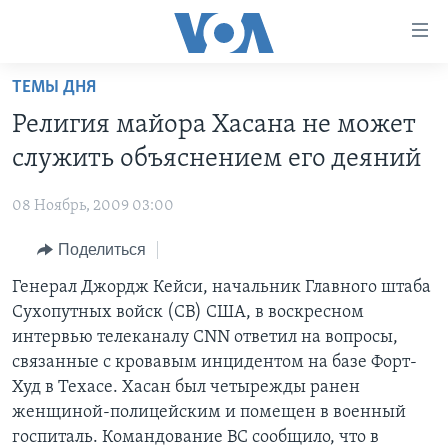
Линки
доступности
Перейти
ТЕМЫ ДНЯ
на
ГЛАВНОЕ
Религия майора Хасана не может
основной
ПРОГРАММЫ
контент
служить объяснением его деяний
ПРОЕКТЫ
Перейти
АМЕРИКА
к
08 Ноябрь, 2009 03:00
ЭКСПЕРТИЗА
НОВОСТИ ЗА МИНУТУ
УЧИМ АНГЛИЙСКИЙ
основной
Поделиться
ИНТЕРВЬЮ
ИТОГИ
НАША АМЕРИКАНСКАЯ ИСТОРИЯ
навигации
Перейти
ФАКТЫ ПРОТИВ ФЕЙКОВ
Генерал Джордж Кейси, начальник Главного штаба
ПОЧЕМУ ЭТО ВАЖНО?
А КАК В АМЕРИКЕ?
в
Сухопутных войск (СВ) США, в воскресном
ЗА СВОБОДУ ПРЕССЫ
ДИСКУССИЯ VOA
АРТЕФАКТЫ
поиск
интервью телеканалу CNN ответил на вопросы,
УЧИМ АНГЛИЙСКИЙ
ДЕТАЛИ
АМЕРИКАНСКИЕ ГОРОДКИ
связанные с кровавым инцидентом на базе Форт-
Худ в Техасе. Хасан был четырежды ранен
ВИДЕО
НЬЮ-ЙОРК NEW YORK
ТЕСТЫ
женщиной-полицейским и помещен в военный
ПОДПИСКА НА НОВОСТИ
АМЕРИКА. БОЛЬШОЕ ПУТЕШЕСТВИЕ
госпиталь. Командование ВС сообщило, что в