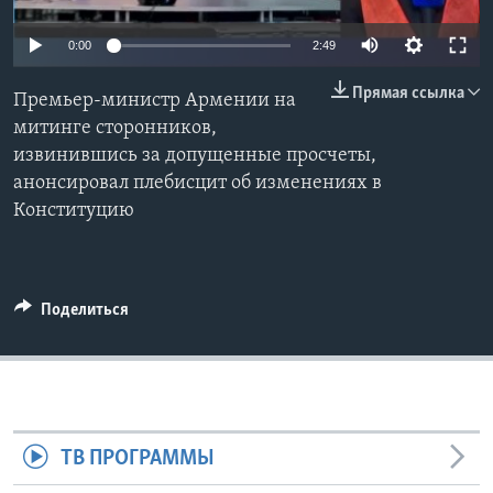
Learning English
0:00
2:49
Прямая ссылка
СОЦИАЛЬНЫЕ СЕТИ
Премьер-министр Армении на
митинге сторонников,
извинившись за допущенные просчеты,
анонсировал плебисцит об изменениях в
Языки
Конституцию
Поделиться
ТВ ПРОГРАММЫ