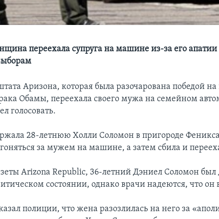
нщина переехала супруга на машине из-за его апатии
выборам
тата Аризона, которая была разочарована победой на
рака Обамы, переехала своего мужа на семейном автом
ел голосовать.
ржала 28-летнюю Холли Соломон в пригороде Феникса,
 гоняться за мужем на машине, а затем сбила и перееха
зеты Arizona Republic, 36-летний Дэниел Соломон был 
ритическом состоянии, однако врачи надеются, что он
казал полиции, что жена разозлилась на него за «апол