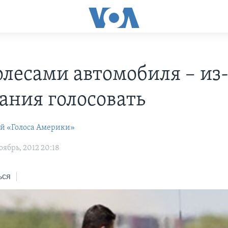
олесами автомобиля – из-
ания голосовать
ей «Голоса Америки»
ябрь, 2012 20:18
ься