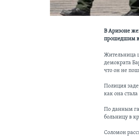
В Аризоне же
прошедшим 
Жительница ш
демократа Ба
что он не пош
Полиция заде
как она стала
По данным га
больницу в к
Соломон расс