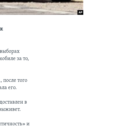
 к
 выборах
обиле за то,
 после того
ла его.
доставлен в
 выживет.
итичность» и