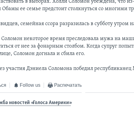
аствовать в выборах. Холли Соломон убеждена, что из
 Обамы ее семье предстоит столкнуться со многими т
видцев, семейная ссора разразилась в субботу утром н
 Соломон некоторое время преследовала мужа на маши
аться от нее за фонарным столбом. Когда супруг попыт
лице, Соломон догнала и сбила его.
без участия Дэниела Соломона победил республиканец
ься
Follow us
Распечатать
жба новостей «Голоса Америки»