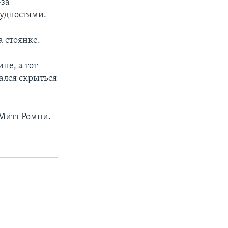
-за
рудностями.
а стоянке.
не, а тот
ался скрыться
 Митт Ромни.