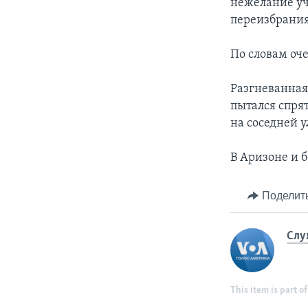
нежелание уч
переизбрания
По словам оче
Разгневанная
пытался спрят
на соседней у
В Аризоне и 
Поделит
Слу
This item is part of