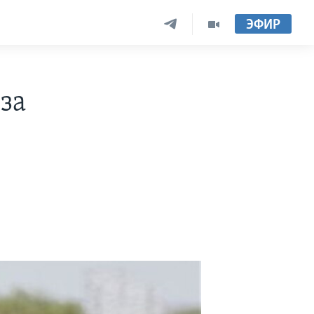
ЭФИР
за