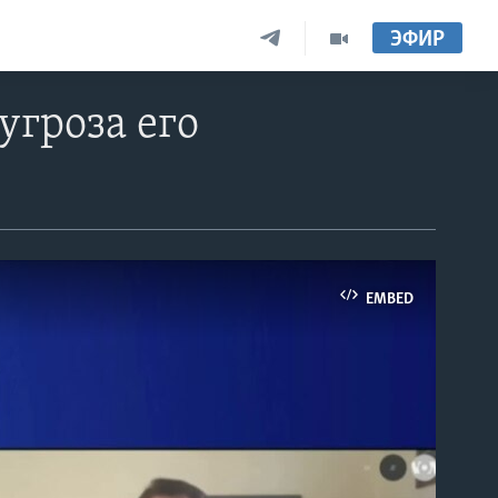
ЭФИР
угроза его
EMBED