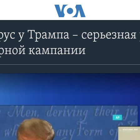
ус у Трампа – серьезная 
рной кампании