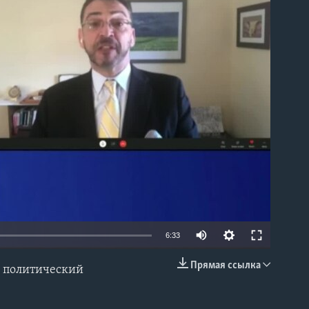
able
6:33
Прямая ссылка
ь политический
EMBED