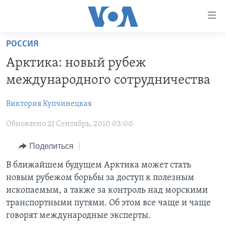
Линки
доступности
Перейти
РОССИЯ
на
ГЛАВНОЕ
Арктика: новый рубеж
основной
ПРОГРАММЫ
контент
международного сотрудничества
ПРОЕКТЫ
Перейти
АМЕРИКА
к
Виктория Купчинецкая
ЭКСПЕРТИЗА
НОВОСТИ ЗА МИНУТУ
УЧИМ АНГЛИЙСКИЙ
основной
Обновлено 21 Сентябрь, 2010 03:00
ИНТЕРВЬЮ
ИТОГИ
НАША АМЕРИКАНСКАЯ ИСТОРИЯ
навигации
Перейти
ФАКТЫ ПРОТИВ ФЕЙКОВ
ПОЧЕМУ ЭТО ВАЖНО?
А КАК В АМЕРИКЕ?
Поделиться
в
ЗА СВОБОДУ ПРЕССЫ
ДИСКУССИЯ VOA
АРТЕФАКТЫ
В ближайшем будущем Арктика может стать
поиск
новым рубежом борьбы за доступ к полезным
УЧИМ АНГЛИЙСКИЙ
ДЕТАЛИ
АМЕРИКАНСКИЕ ГОРОДКИ
ископаемым, а также за контроль над морскими
ВИДЕО
НЬЮ-ЙОРК NEW YORK
ТЕСТЫ
транспортными путями. Об этом все чаще и чаще
говорят международные эксперты.
ПОДПИСКА НА НОВОСТИ
АМЕРИКА. БОЛЬШОЕ ПУТЕШЕСТВИЕ