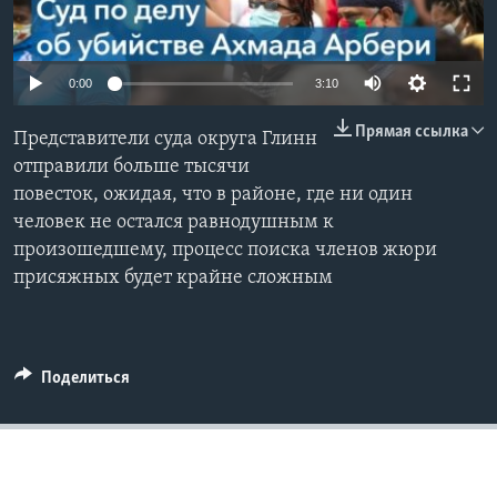
Learning English
0:00
3:10
СОЦИАЛЬНЫЕ СЕТИ
Прямая ссылка
Представители суда округа Глинн
отправили больше тысячи
повесток, ожидая, что в районе, где ни один
Языки
человек не остался равнодушным к
произошедшему, процесс поиска членов жюри
присяжных будет крайне сложным
Поделиться