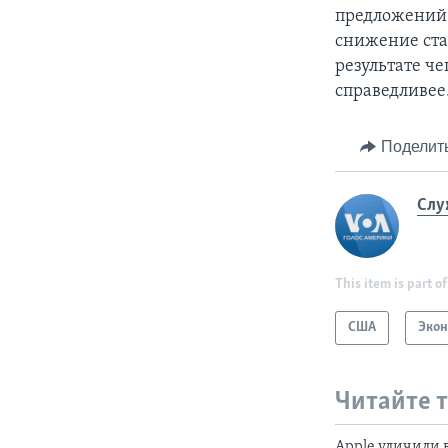
предложений
снижение ста
результате ч
справедливее
Поделит
Слу
This item is part of
США
Эко
Читайте 
Apple уличили 