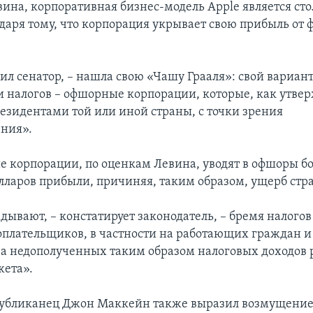
вина, корпоративная бизнес-модель Apple является ст
даря тому, что корпорация укрывает свою прибыль от
вил сенатор, – нашла свою «Чашу Грааля»: свой вариан
налогов – офшорные корпорации, которые, как утвер
резидентами той или иной страны, с точки зрения
ния».
 корпорации, по оценкам Левина, уводят в офшоры б
лларов прибыли, причиняя, таким образом, ущерб стр
ывают, – констатирует законодатель, – бремя налогов
оплательщиков, в частности на работающих граждан 
за недополученных таким образом налоговых доходов 
жета».
публиканец Джон Маккейн также выразил возмущени