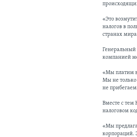
происходящи
«Это возмутит
налогов в пол
странах мира
Генеральный 
компанией ме
«Мы платим в
Мы не только
не прибегаем
Вместе с тем
налоговом ко
«Мы предлага
корпораций. 