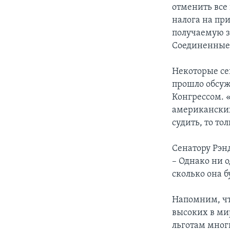
отменить все
налога на пр
получаемую з
Соединенные
Некоторые се
прошло обсуж
Конгрессом. 
американских 
судить, то то
Сенатору Рэнд
– Однако ни 
сколько она б
Напомним, чт
высоких в ми
льготам мног