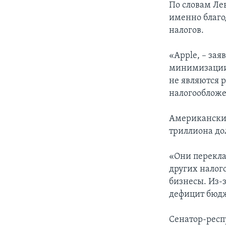
По словам Ле
именно благо
налогов.
«Apple, – зая
минимизации 
не являются 
налогообложе
Американские
триллиона до
«Они переклад
других налог
бизнесы. Из-
дефицит бюд
Сенатор-рес