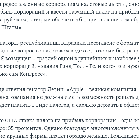
 предоставленные корпорациям налоговые льготы, сни
ибыль корпораций и ввести разумный налог на прибыл
а рубежом, который обеспечил бы приток капитала обр
 Штаты».
наторы-республиканцы выразили несогласие с формат
дение вопроса о налоговом кодексе, который был разр
«Я возмущен… травлей одной крупнейших и наиболее
корпораций, – заявил Рэнд Пол. – Если кого-то и нуж
лько сам Конгресс».
у ответил сенатор Левин. «Apple – великая компания, 
одна компания не должна иметь возможность решать дл
удет платить в виде налогов, а сколько держать в офшо
о США ставка налога на прибыль корпораций – одна и
ре: 35 процентов. Однако благодаря многочисленным 
ие крупные фирмы платят гораздо меньше. Большинст