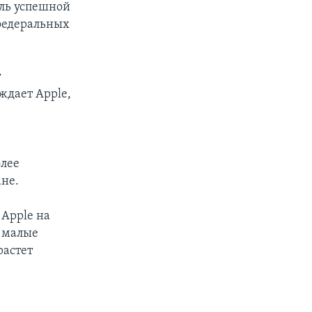
оль успешной
 федеральных
т
ждает Apple,
олее
ане.
 Apple на
и малые
растет
е