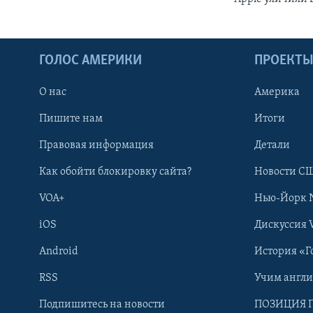
ГОЛОС АМЕРИКИ
ПРОЕКТ
О нас
Америка
Пишите нам
Итоги
Правовая информация
Детали
Как обойти блокировку сайта?
Новости СШ
VOA+
Нью-Йорк 
iOS
Дискуссия 
Android
История «Г
RSS
Учим англ
Learning English
Подпишитесь на новости
ПОЗИЦИЯ 