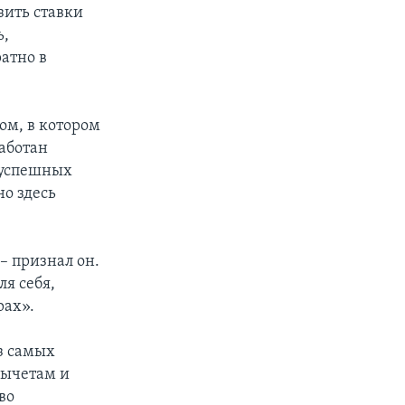
зить ставки
ь,
атно в
ом, в котором
аботан
 успешных
но здесь
– признал он.
я себя,
рах».
з самых
вычетам и
во