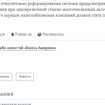
 относительно реформирования системы предусматри
вки при одновременной отмене многочисленных льгот
его порядок налогообложения компаний должен стать 
.
ься
Follow us
Распечатать
жба новостей «Голоса Америки»
номика
Новости
также
в неуплате налогов