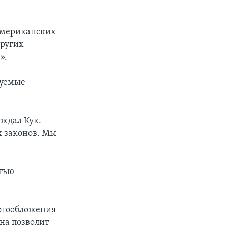
 американских
других
».
зуемые
ждал Кук. –
х законов. Мы
стью
логообложения
на позволит