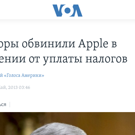
оры обвинили Apple в
ении от уплаты налогов
ей «Голоса Америки»
ай, 2013 03:46
ься