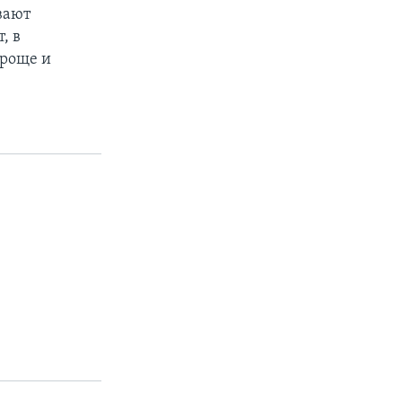
вают
, в
проще и