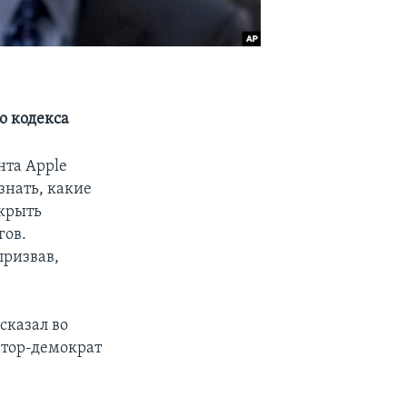
о кодекса
нта Apple
знать, какие
укрыть
гов.
призвав,
сказал во
атор-демократ