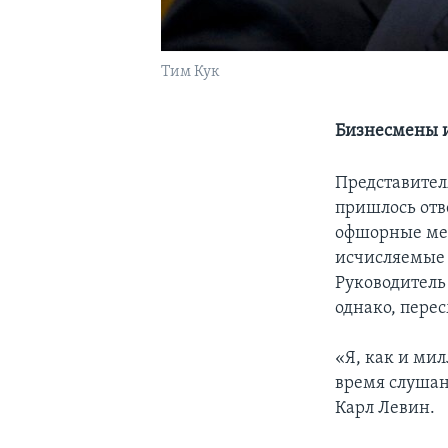
Тим Кук
Бизнесмены и
Представител
пришлось отве
офшорные мех
исчисляемые 
Руководитель
однако, пере
«Я, как и мил
время слушан
Карл Левин.