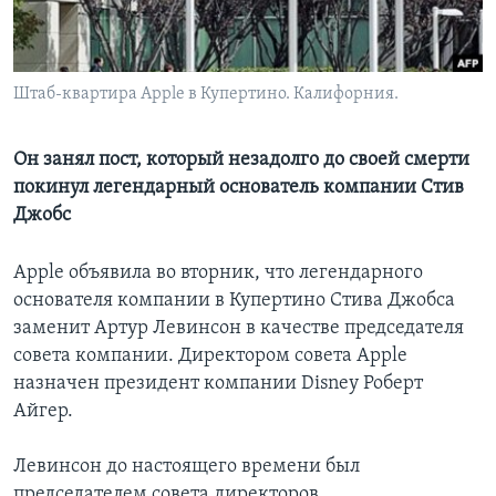
Learning English
Штаб-квартира Apple в Купертино. Калифорния.
СОЦИАЛЬНЫЕ СЕТИ
Он занял пост, который незадолго до своей смерти
покинул легендарный основатель компании Стив
Языки
Джобс
Apple объявила во вторник, что легендарного
основателя компании в Купертино Стива Джобса
заменит Артур Левинсон в качестве председателя
совета компании. Директором совета Apple
назначен президент компании Disney Роберт
Айгер.
Левинсон до настоящего времени был
председателем совета директоров