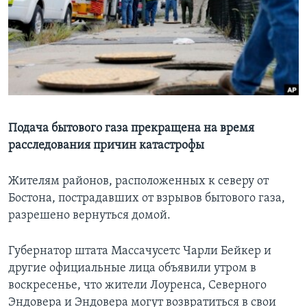
Learning English
СОЦИАЛЬНЫЕ СЕТИ
Языки
Подача бытового газа прекращена на время
расследования причин катастрофы
Жителям районов, расположенных к северу от
Бостона, пострадавших от взрывов бытового газа,
разрешено вернуться домой.
Губернатор штата Массачусетс Чарли Бейкер и
другие официальные лица объявили утром в
воскресенье, что жители Лоуренса, Северного
Эндовера и Эндовера могут возвратиться в свои