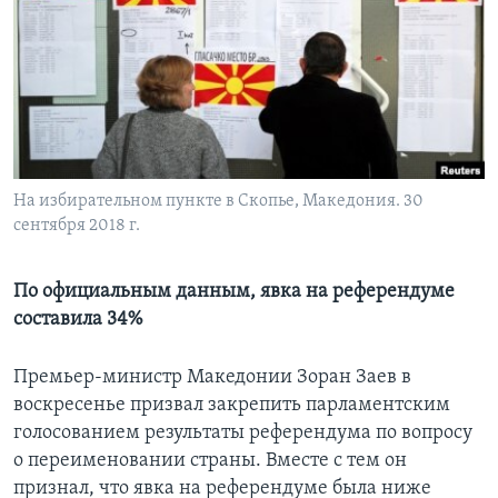
Learning English
СОЦИАЛЬНЫЕ СЕТИ
На избирательном пункте в Скопье, Македония. 30
Языки
сентября 2018 г.
По официальным данным, явка на референдуме
составила 34%
Премьер-министр Македонии Зоран Заев в
воскресенье призвал закрепить парламентским
голосованием результаты референдума по вопросу
о переименовании страны. Вместе с тем он
признал, что явка на референдуме была ниже