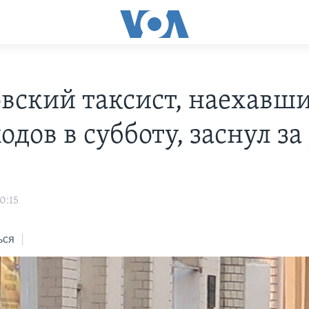
вский таксист, наехавш
дов в субботу, заснул за
s
0:15
ься