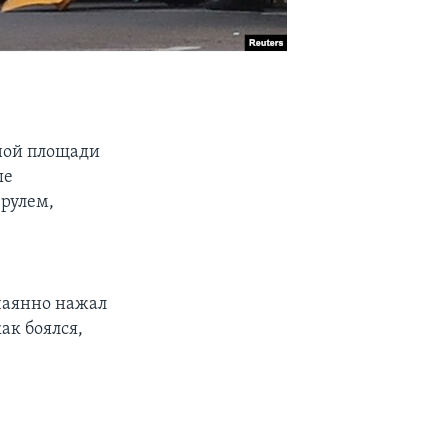
сной площади
ые
 рулем,
ечаянно нажал
как боялся,