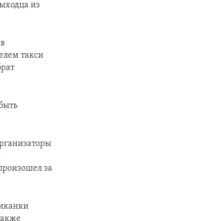
ыходца из
 в
телем такси
брат
 быть
 организаторы
о
 произошел за
сиканки
также