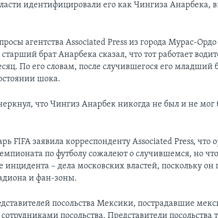
ласти идентифицировали его как Чингиза Анарбека, в
.
просы агентства Associated Press из города Мурас-Ордо
старший брат Анарбека сказал, что тот работает води
сяц. По его словам, после случившегося его младший 
состоянии шока.
черкнул, что Чингиз Анарбек никогда не был и не мог
рь FIFA заявила корреспонденту Associated Press, что
емпионата по футболу сожалеют о случившемся, но чт
е инцидента – дела московских властей, поскольку он
адиона и фан-зоны.
едставителей посольства Мексики, пострадавшие мек
с сотрудниками посольства. Представители посольства 