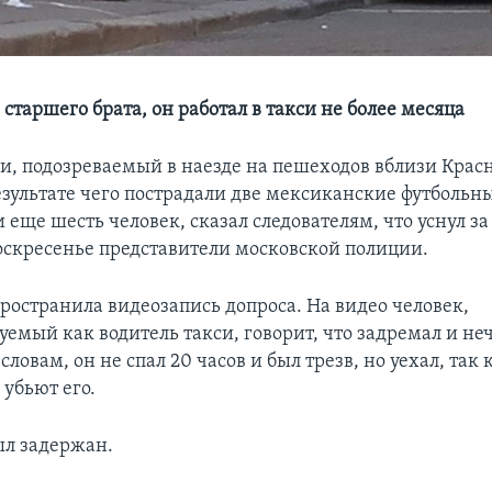
 старшего брата, он работал в такси не более месяца
си, подозреваемый в наезде на пешеходов вблизи Кра
результате чего пострадали две мексиканские футбольн
еще шесть человек, сказал следователям, что уснул за
оскресенье представители московской полиции.
ространила видеозапись допроса. На видео человек,
емый как водитель такси, говорит, что задремал и н
 словам, он не спал 20 часов и был трезв, но уехал, так 
 убьют его.
ыл задержан.