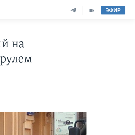
ЭФИР
ий на
 рулем