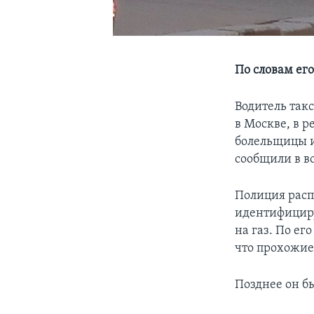
По словам его
Водитель так
в Москве, в 
болельщицы и 
сообщили в в
Полиция расп
идентифициру
на газ. По его
что прохожие
Позднее он б