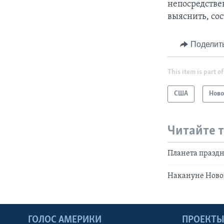
непосредстве
выяснить, сос
Поделит
This item is part of
США
Ново
Читайте 
Планета праздн
Накануне Новог
ГОЛОС АМЕРИКИ
ПРОЕКТ