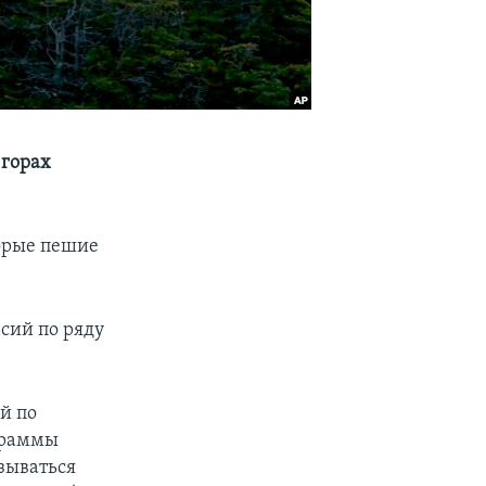
 горах
орые пешие
сий по ряду
й по
граммы
зываться