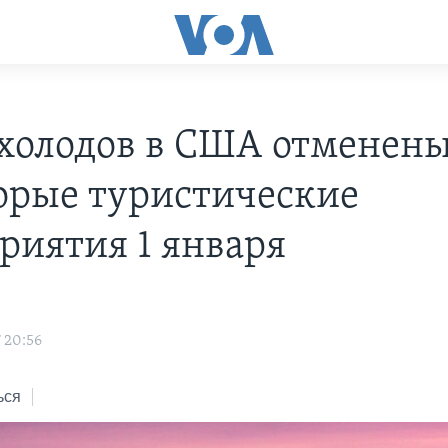
 холодов в США отменен
орые туристические
риятия 1 января
s
 20:56
ься