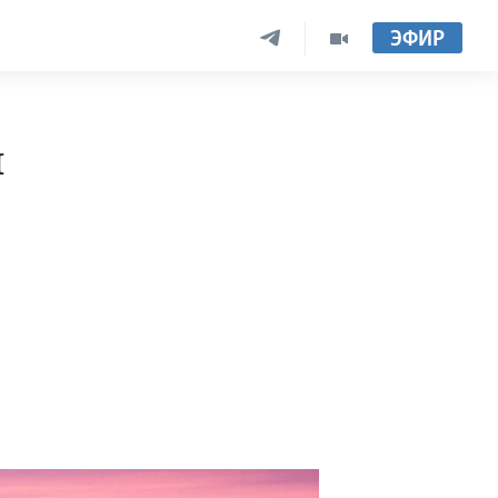
ЭФИР
ы