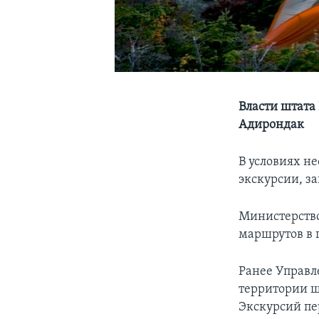
Власти штата
Адирондак
В условиях н
экскурсии, з
Министерство
маршрутов в 
Ранее Управл
территории ш
Экскурсий пе