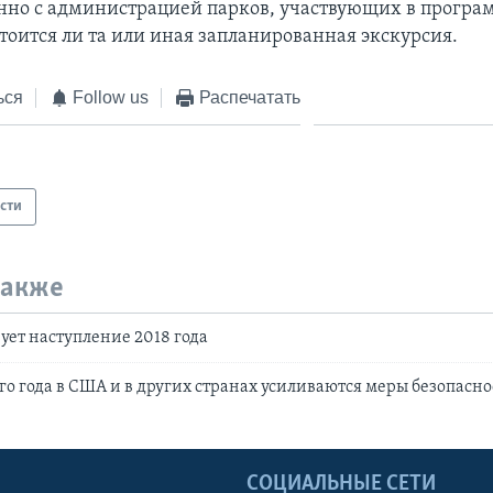
нно с администрацией парков, участвующих в програ
тоится ли та или иная запланированная экскурсия.
ься
Follow us
Распечатать
сти
также
ует наступление 2018 года
о года в США и в других странах усиливаются меры безопасно
Ы
СОЦИАЛЬНЫЕ СЕТИ