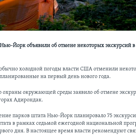
 Нью-Йорк объявили об отмене некоторых экскурсий в
еобычно холодной погоды власти США отменили некот
апланированные на первый день нового года.
 охраны окружающей среды заявило об отмене экскур
горах Адирондак.
ение парков штата Нью-Йорк планировало 75 экскурси
тата в рамках седьмой ежегодной национальной про
рвого дня. В настоящее время власти рекомендуют свя