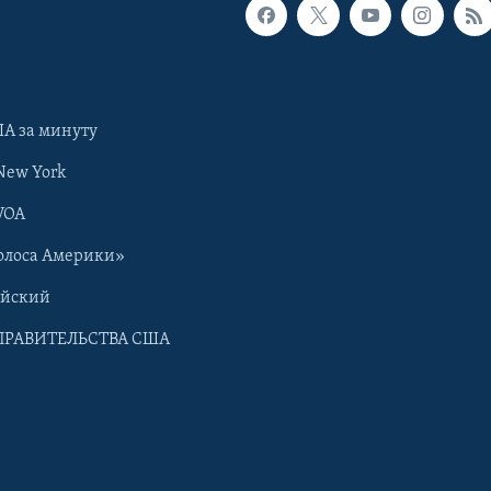
А за минуту
New York
VOA
олоса Америки»
ийский
ПРАВИТЕЛЬСТВА США