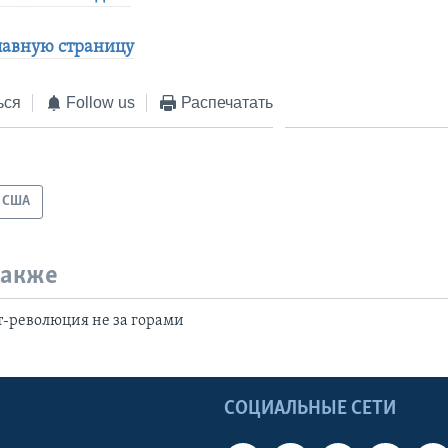
лавную страницу
ься
Follow us
Распечатать
США
также
-революция не за горами
Ы
СОЦИАЛЬНЫЕ СЕТИ