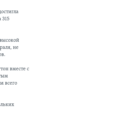
достигла
 315
 высокой
раля, не
ов.
тон вместе с
утым
м всего
ольких