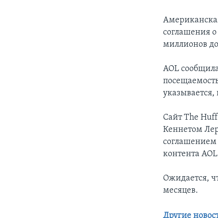
Американская
соглашения о 
миллионов до
AOL сообщила
посещаемость
указывается,
Сайт The Huff
Кеннетом Лер
соглашением 
контента AOL 
Ожидается, ч
месяцев.
Другие новос