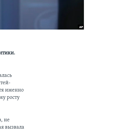
итики.
алась
тей-
тя именно
му росту
, не
ая вызвала