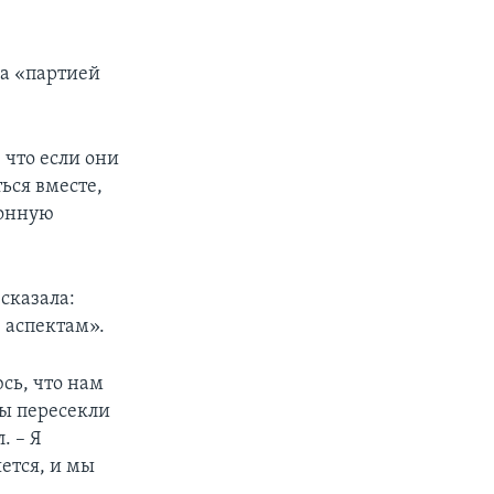
ла «партией
 что если они
ься вместе,
ионную
 сказала:
 аспектам».
сь, что нам
мы пересекли
. – Я
ется, и мы