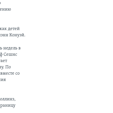
о
нению
 как детей
иэнн Конуэй.
ь недель в
фф Сешнс
гает
ну. По
вместе со
ния
оллинз,
границу