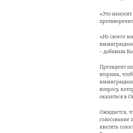
«Это наносит
противоречит 
«Из своего м
иммиграционн
– добавила Ко
Президент пл
вторник, что
иммиграционн
вопросу, кот
оказаться в О
Ожидается, ч
голосование 
хватить голо