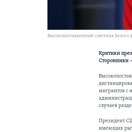
Высокопоставленный советник Белого д
Критики през
Сторонники –
Высокопостав
дистанцирова
мигрантов с 
администраци
случаев разд
Президент СШ
имеющих рыча