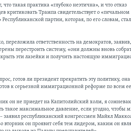
 что такая практика «глубоко неэтична», и что отказ
ев критиковать Трампа свидетельствует о «печальном
Республиканской партии, которая, по его словам, ста
о, переложила ответственность на демократов, заявив,
ерены перестроить систему, «они должны вновь собрат
акрыть эти лазейки и получить настоящую иммиграц
прос, готов ли президент прекратить эту политику, она
отов к серьезной иммиграционной реформе по всем ее
рник он не приедет на Капитолийский холм, я сомневаю
ать такое максимальное давление, если угодно, чтобы 
 – заявил республиканский конгрессмен Майкл Маккол
о вторник он проявит себя тем лидером, каким он явля