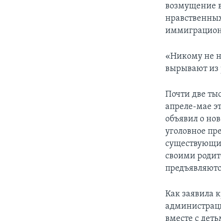
возмущение в
нравственных
иммиграционн
«Никому не нр
вырывают из 
Почти две ты
апреле-мае э
объявил о но
уголовное пре
существующим
своими родит
предъявляютс
Как заявила 
администраци
вместе с деть