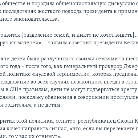
 обществе и породила общенациональную дискуссию 
 последствиях жесткого подхода президента к приме
ого законодательства.
авится [разделение семей, и никто не хочет видеть],
рук их матерей», – заявила советник президента Келл
сячи детей были разлучены со своими семьями за шест
того года – после того, как генеральный прокурор Дже
вой политике «нулевой терпимости», которая предпола
следование во всех случаях незаконного въезда в стра
 в США правилам, дети не могут подвергаться аресту 
елями, поскольку обвинения в совершении преступле
я родителям, а не детям.
критик этой политики, сенатор-республиканец Сюзан К
я хочет направить сигнал, «что, если вы пересекаете 
ми, то у вас их отнимут».