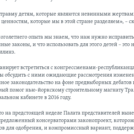
 травму детям, которые являются невинными жертвами
ценностям, которые мы в этой стране разделяем», – ск
ноголетнего опыта мы знаем, что нам нужно исправит
ые законы, и что использовать для этого детей – это 
ллинз.
анирует встретиться с конгрессменами-республиканц
бы обсудить с ними ожидающие рассмотрения изменен
ое законодательство на фоне предвыборных дебатов 
орый помог нью-йоркскому строительному магнату Тр
вальном кабинете в 2016 году.
то на предстоящей неделе Палата представителей выне
предложенный консерваторами законопроект, котором
сов для одобрения, и компромиссный вариант, подде