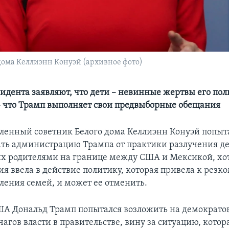
ома Келлиэнн Конуэй (архивное фото)
идента заявляют, что дети – невинные жертвы его пол
 что Трамп выполняет свои предвыборные обещания
ленный советник Белого дома Келлиэнн Конуэй попыт
ть администрацию Трампа от практики разлучения де
их родителями на границе между США и Мексикой, хо
я ввела в действие политику, которая привела к резко
еления семей, и может ее отменить.
А Дональд Трамп попытался возложить на демократов
гов власти в правительстве, вину за ситуацию, котор