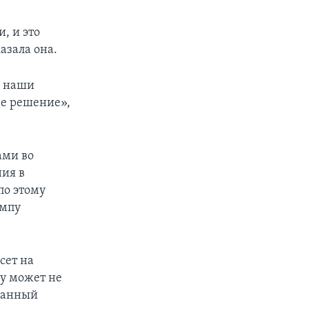
, и это
азала она.
ь наши
не решение»,
ами во
ия в
по этому
ампу
сет на
у может не
ржанный