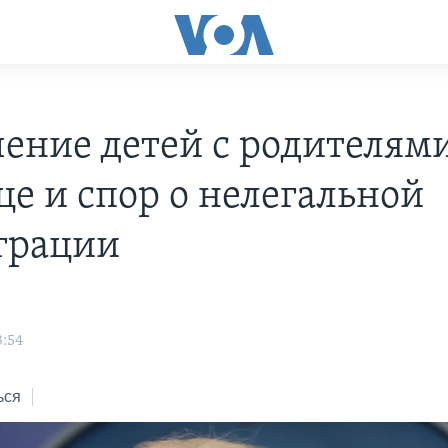
чение детей с родителям
це и спор о нелегальной
грации
s
3:54
ься