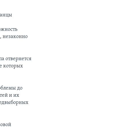
канцы
ожность
, незаконно
па отвернется
де которых
облемы до
тей и их
редвыборных
совой