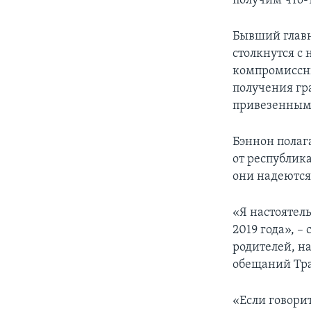
получим что-
Бывший главн
столкнутся с
компромиссны
получения гр
привезенными
Бэннон полага
от республика
они надеются
«Я настоятел
2019 года», –
родителей, н
обещаний Тр
«Если говори