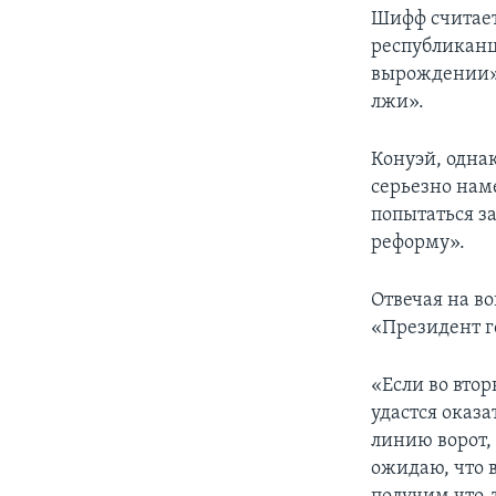
Шифф считает,
республиканц
вырождении» 
лжи».
Конуэй, однак
серьезно нам
попытаться з
реформу».
Отвечая на во
«Президент г
«Если во вто
удастся оказ
линию ворот,
ожидаю, что в