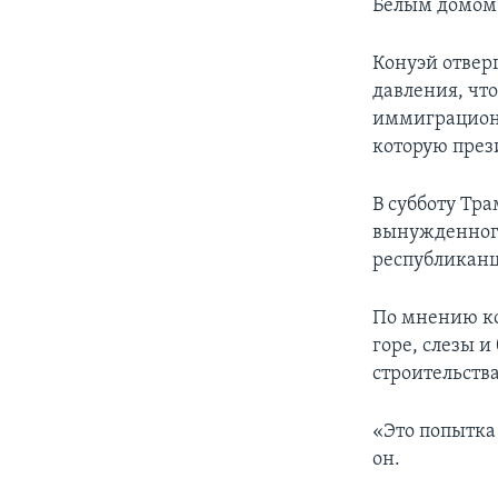
Белым домом
Конуэй отверг
давления, чт
иммиграционн
которую през
В субботу Тр
вынужденного
республиканц
По мнению ко
горе, слезы и
строительства
«Это попытка
он.