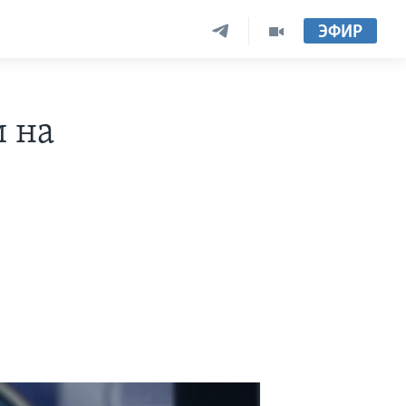
ЭФИР
и на