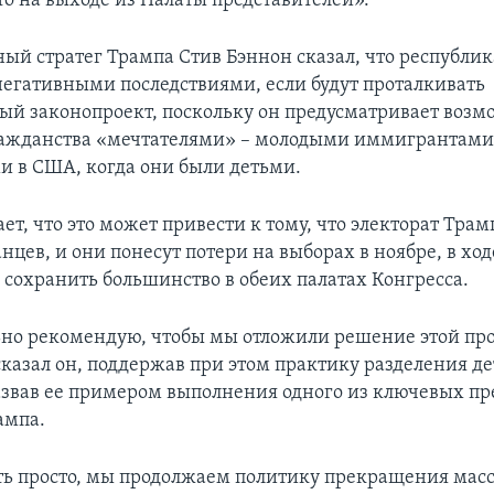
то на выходе из Палаты представителей».
ый стратег Трампа Стив Бэннон сказал, что республи
 негативными последствиями, если будут проталкивать
й законопроект, поскольку он предусматривает возм
ажданства «мечтателями» – молодыми иммигрантами
 в США, когда они были детьми.
ет, что это может привести к тому, что электорат Трам
нцев, и они понесут потери на выборах в ноябре, в хо
 сохранить большинство в обеих палатах Конгресса.
ьно рекомендую, чтобы мы отложили решение этой пр
 сказал он, поддержав при этом практику разделения де
азвав ее примером выполнения одного из ключевых п
ампа.
ть просто, мы продолжаем политику прекращения мас