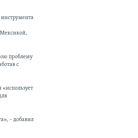
е инструмента
 Мексикой,
вою проблему
ботав с
 «использует
для
а», – добавил